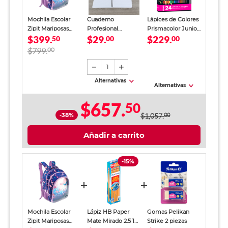
Mochila Escolar
Cuaderno
Lápices de Colores
Zipit Mariposas
Profesional
Prismacolor Junior
$399.
$29.
$229.
Morado Niña
50
SkyBook Go Plus
00
24 piezas
00
Cuadro Chico 100
$799.
00
hojas
1
Alternativas
Alternativas
$657.
50
-38%
$1,057.
00
Añadir a carrito
-15%
Mochila Escolar
Lápiz HB Paper
Gomas Pelikan
Zipit Mariposas
Mate Mirado 2.5 12
Strike 2 piezas