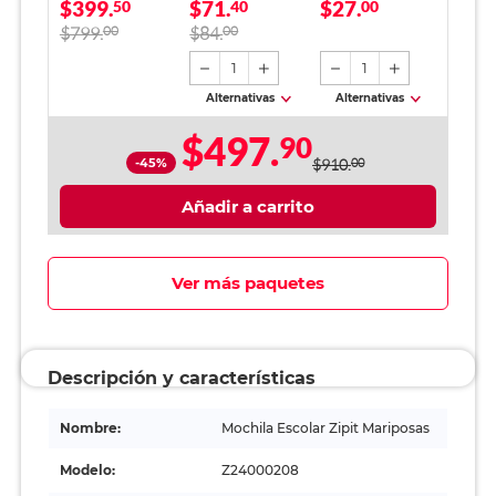
$399.
$71.
$27.
Morado Niña
50
piezas
40
00
$799.
00
$84.
00
1
1
Alternativas
Alternativas
$497.
90
-45%
$910.
00
Añadir a carrito
Ver más paquetes
Descripción y características
Nombre:
Mochila Escolar Zipit Mariposas
Modelo:
Z24000208