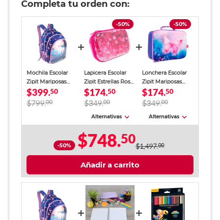
Completa tu orden con:
-50%
-50%
Mochila Escolar
Lapicera Escolar
Lonchera Escolar
Zipit Mariposas
Zipit Estrellas Rosa
Zipit Mariposas
$399.
$174.
$174.
Morado Niña
50
Niña
50
Morado Niña
50
$799.
00
$349.
00
$349.
00
Alternativas
Alternativas
$748.
50
-50%
$1,497.
00
Añadir a carrito