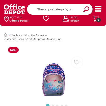
Ingresar Codigo Pos
Ingresa tu
Inicia
0
Código postal
sesión
Mochilas
Mochilas Escolares
Mochila Escolar Zipit Mariposas Morado Niña
50%