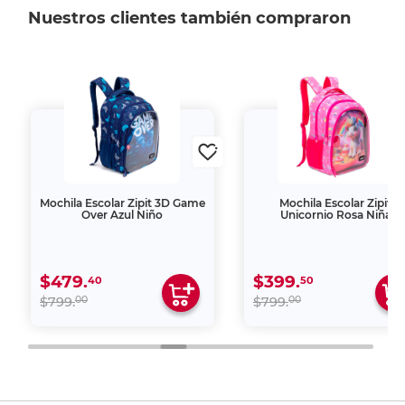
Nuestros clientes también compraron
Mochila Escolar Zipit 3D Game
Mochila Escolar Zipit
Over Azul Niño
Unicornio Rosa Niña
$479.
$399.
40
50
00
00
$799.
$799.