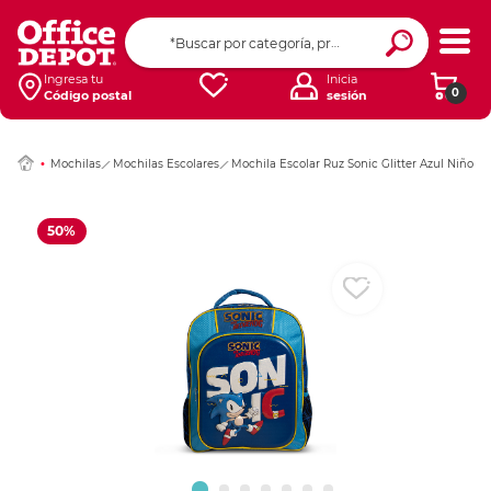
Ingresar Codigo Pos
Ingresa tu
Inicia
0
Código postal
sesión
Mochilas
Mochilas Escolares
Mochila Escolar Ruz Sonic Glitter Azul Niño
50%