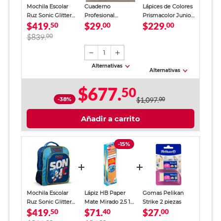
Mochila Escolar
Cuaderno
Lápices de Colores
Ruz Sonic Glitter
Profesional
Prismacolor Junior
$419.
$29.
$229.
Azul Niño
50
SkyBook Go Plus
00
24 piezas
00
Cuadro Chico 100
$839.
00
hojas
1
Alternativas
Alternativas
$677.
50
-38%
$1,097.
00
Añadir a carrito
-15%
Mochila Escolar
Lápiz HB Paper
Gomas Pelikan
Ruz Sonic Glitter
Mate Mirado 2.5 12
Strike 2 piezas
$419.
$71.
$27.
Azul Niño
50
piezas
40
00