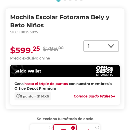
Mochila Escolar Fotorama Bely y
Beto Niños
SKU:
100293875
Cantidad
25
$599.
$799.
00
Precio exclusivo online
Saldo Wallet
Gana
hasta el triple de puntos
con nuestra membresía
Office Depot Premium
Conoce Saldo Wallet
1 punto = $1 MXN
Selecciona tu método de envío