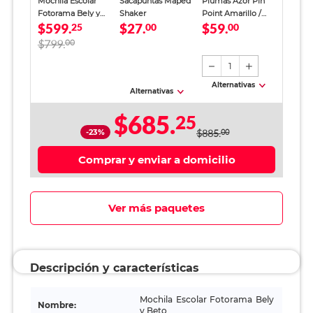
Mochila Escolar
Sacapuntas Maped
Plumas Azor Pin
Fotorama Bely y
Shaker
Point Amarillo /
$599.
$27.
$59.
Beto Niños
25
00
Punto fino / Tinta
00
azul / 12 piezas
$799.
00
1
Alternativas
Alternativas
$685.
25
-23%
$885.
00
Comprar y enviar a domicilio
Ver más paquetes
Descripción y características
Mochila Escolar Fotorama Bely
Nombre:
y Beto