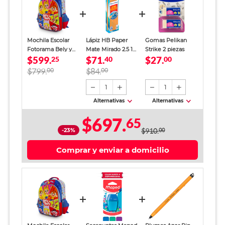
Mochila Escolar
Lápiz HB Paper
Gomas Pelikan
Fotorama Bely y
Mate Mirado 2.5 12
Strike 2 piezas
$599.
$71.
$27.
Beto Niños
25
piezas
40
00
$799.
00
$84.
00
1
1
Alternativas
Alternativas
$697.
65
-23%
$910.
00
Comprar y enviar a domicilio