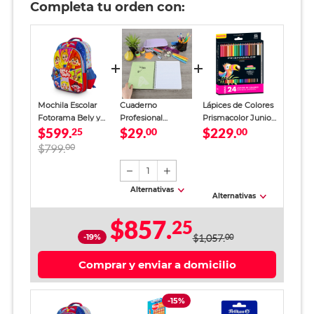
Completa tu orden con:
Mochila Escolar
Cuaderno
Lápices de Colores
Fotorama Bely y
Profesional
Prismacolor Junior
$599.
$29.
$229.
Beto Niños
25
SkyBook Go Plus
00
24 piezas
00
Cuadro Chico 100
$799.
00
hojas
1
Alternativas
Alternativas
$857.
25
-19%
$1,057.
00
Comprar y enviar a domicilio
-15%