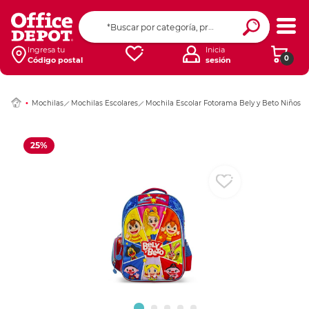
Ingresar Codigo Pos
Ingresa tu
Inicia
0
Código postal
sesión
Mochilas
Mochilas Escolares
Mochila Escolar Fotorama Bely y Beto Niños
25%