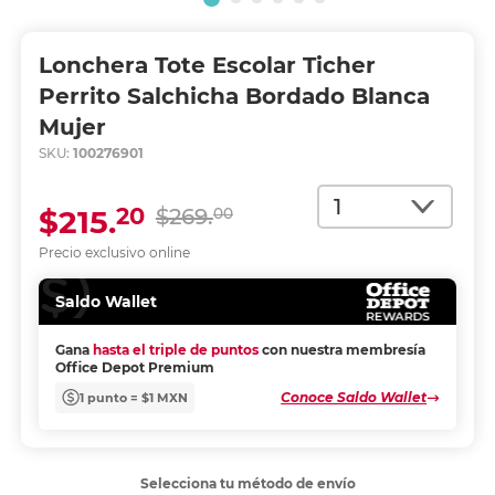
Lonchera Tote Escolar Ticher
Perrito Salchicha Bordado Blanca
Mujer
SKU:
100276901
Cantidad
20
$215.
$269.
00
Precio exclusivo online
Saldo Wallet
Gana
hasta el triple de puntos
con nuestra membresía
Office Depot Premium
Conoce Saldo Wallet
1 punto = $1 MXN
Selecciona tu método de envío