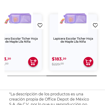
apicera Escolar Ticher Hoja
Lapicera Escolar Ticher Hoja
de Maple Lila Niña
de Maple Lila Niña
183.
$183.
20
20
00
00
29.
$229.
"La descripción de los productos es una
creación propia de Office Depot de México
S.A. de C.V., por lo que su reproducción no