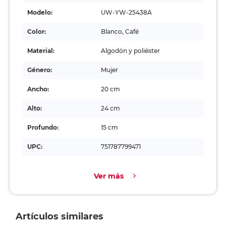
Modelo:
UW-YW-25438A
Color:
Blanco, Café
Material:
Algodón y poliéster
Género:
Mujer
Ancho:
20 cm
Alto:
24 cm
Profundo:
15 cm
UPC:
751787799471
Ver más
Artículos similares