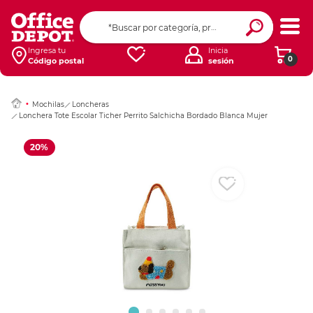
Ingresar Codigo Pos
Ingresa tu
Inicia
0
Código postal
sesión
Mochilas
Loncheras
Lonchera Tote Escolar Ticher Perrito Salchicha Bordado Blanca Mujer
20%