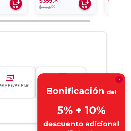
$359.
$249.
20
00
00
$449.
×
al y PayPal Plus
Bonificación
Otros métodos de pago
del
5% + 10%
descuento adicional