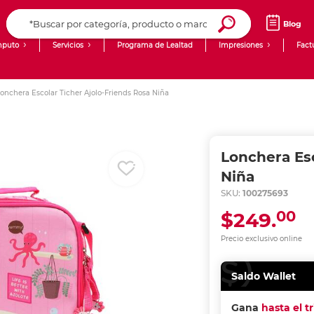
Blog
puto
Servicios
Programa de Lealtad
Impresiones
Fact
Computadoras de Escritorio
Creación de contenido digital
onchera Escolar Ticher Ajolo-Friends Rosa Niña
Ingresar Codigo Postal
Laptops
giit!
Tablets
Blog
Lonchera Esc
Monitores
Venta corporativa
Niña
SKU:
100275693
PyME
00
$249.
Precio exclusivo online
Saldo Wallet
Gana
hasta el t