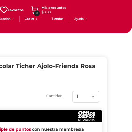
Mis productos
Favoritos
$0.00
0
uración
Outlet
Tiendas
Ayuda
olar Ticher Ajolo-Friends Rosa
Cantidad
riple de puntos
con nuestra membresía