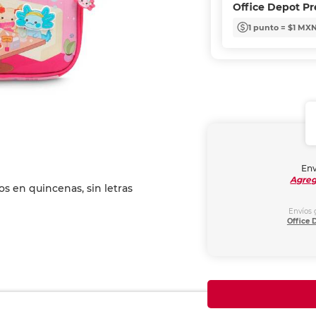
Office Depot P
1 punto = $1 MX
Env
Agreg
Envíos 
Office 