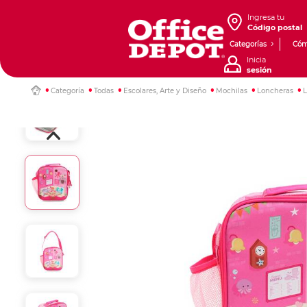
Ingresa tu
Código postal
Categorías
Cóm
Inicia
sesión
Categoría
Todas
Escolares, Arte y Diseño
Mochilas
Loncheras
L