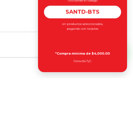
Utilizando el código
SANTD-BTS
en productos seleccionados,
pagando con tarjetas
*Compra mínima de $4,000.00
Consulta TyC.