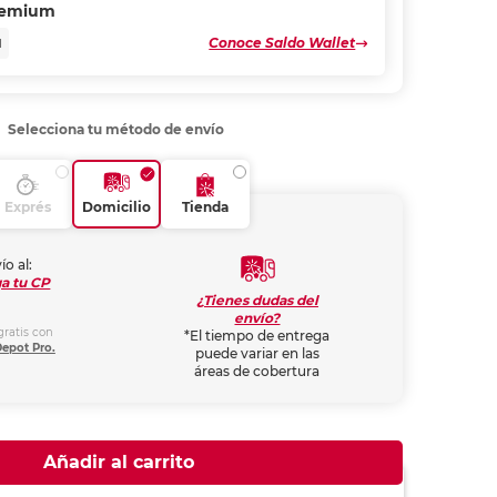
remium
Conoce Saldo Wallet
N
Selecciona tu método de envío
Exprés
Domicilio
Tienda
ío al:
a tu CP
¿Tienes dudas del
envío?
gratis con
*El tiempo de entrega
Depot Pro.
puede variar en las
áreas de cobertura
Añadir al carrito