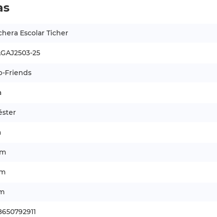
as
hera Escolar Ticher
GAJ2503-25
o-Friends
a
éster
a
cm
cm
cm
8650792911