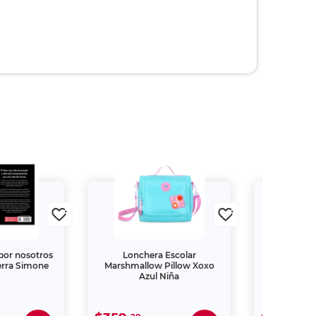
por nosotros
Lonchera Escolar
Cómo ser un
erra Simone
Marshmallow Pillow Xoxo
tu maner
Azul Niña