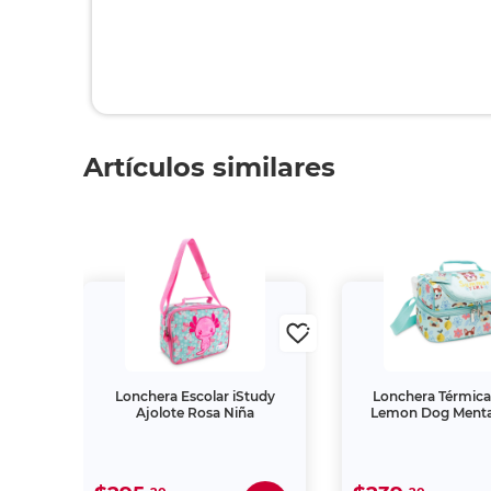
Artículos similares
r la
Lonchera Escolar iStudy
Lonchera Térmica
Ajolote Rosa Niña
Lemon Dog Menta