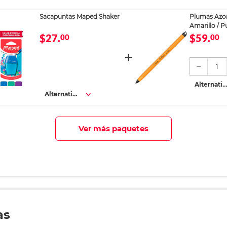
s
s
Sacapuntas Maped Shaker
Plumas Azor
Amarillo / P
azul / 12 piez
$27.
$59.
00
00
1
Alternativ
s
Alternativa
s
Ver más paquetes
as