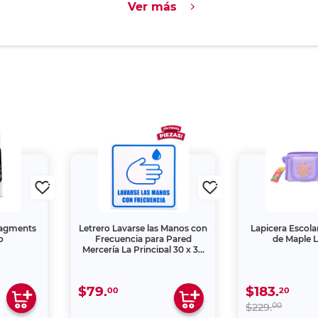
Ver más
ragments
Letrero Lavarse las Manos con
Lapicera Escola
o
Frecuencia para Pared
de Maple L
Mercería La Principal 30 x 30
cm
$79.
$183.
00
20
00
$229.