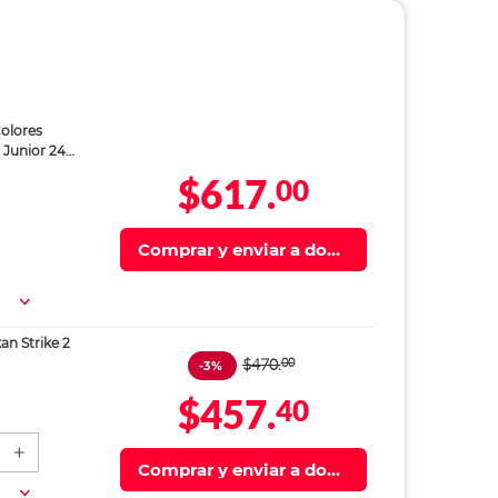
Colores
 Junior 24
$617.
00
Comprar y enviar a domi
cilio
a
an Strike 2
$470.
00
-3%
$457.
40
Comprar y enviar a domi
cilio
a