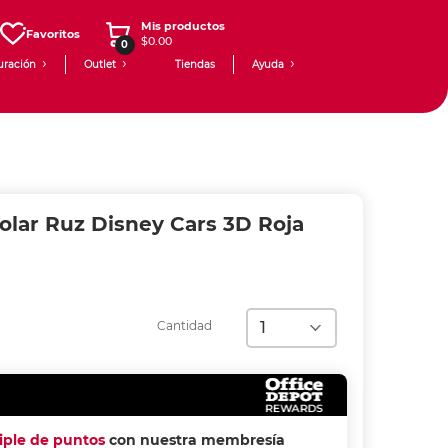
Mis productos
Favoritos
$0.00
0
uración
Outlet
Tiendas
Ayuda
olar Ruz Disney Cars 3D Roja
Cantidad
riple de puntos
con nuestra membresía