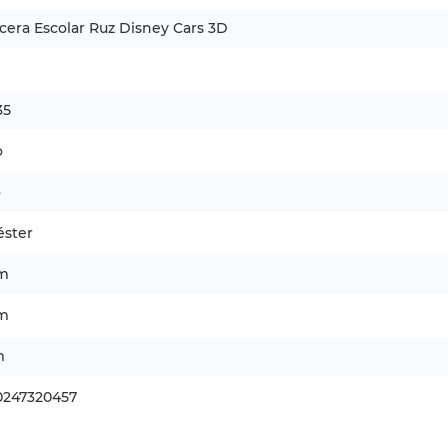
cera Escolar Ruz Disney Cars 3D
35
o
o
éster
cm
cm
m
0247320457