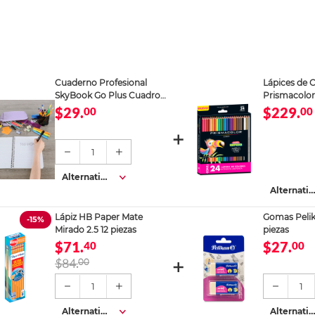
Cuaderno Profesional
Lápices de 
SkyBook Go Plus Cuadro
Prismacolor
Chico 100 hojas
piezas
$29.
$229.
00
00
1
Alternativa
s
Alternativ
s
Lápiz HB Paper Mate
Gomas Pelik
-15%
Mirado 2.5 12 piezas
piezas
$71.
$27.
40
00
$84.
00
1
1
Alternativa
Alternativ