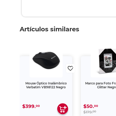
Artículos similares
ents
Mouse Óptico Inalámbrico
Marco para Foto F
Verbatim VB98122 Negro
Glitter Negr
$399.
$50.
00
00
00
$179.