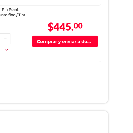
 Pin Point
unto fino / Tinta
as
$445.
00
Comprar y enviar a domi
cilio
a