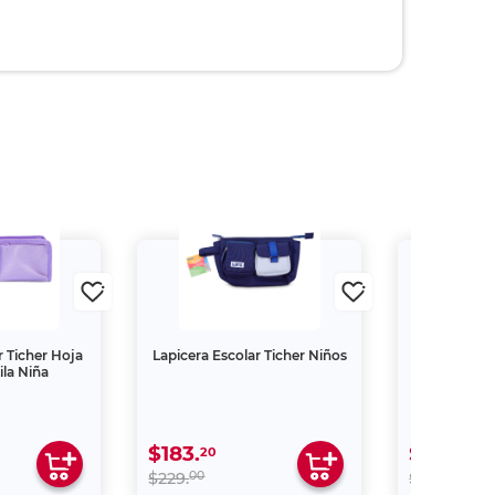
r Ticher Hoja
Lapicera Escolar Ticher Niños
Lapicera 
ila Niña
Holida
$183.
$50.
20
00
00
00
$229.
$119.