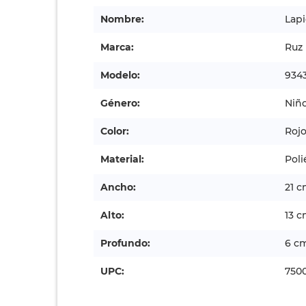
Nombre:
Lapi
Marca:
Ruz
Modelo:
934
Género:
Niñ
Color:
Roj
Material:
Poli
Ancho:
21 
Alto:
13 
Profundo:
6 c
UPC:
750