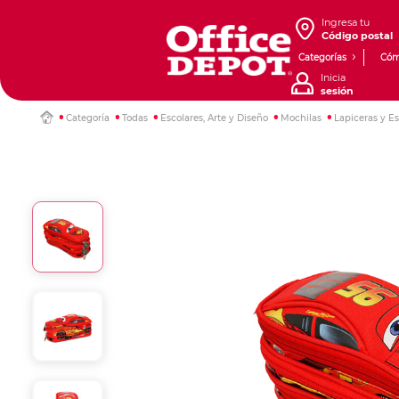
Ingresa tu
Código postal
Categorías
Cóm
Inicia
sesión
Categoría
Todas
Escolares, Arte y Diseño
Mochilas
Lapiceras y E