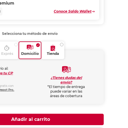
remium
Conoce Saldo Wallet
N
Selecciona tu método de envío
Exprés
Domicilio
Tienda
ío al:
a tu CP
¿Tienes dudas del
envío?
gratis con
*El tiempo de entrega
Depot Pro.
puede variar en las
áreas de cobertura
Añadir al carrito