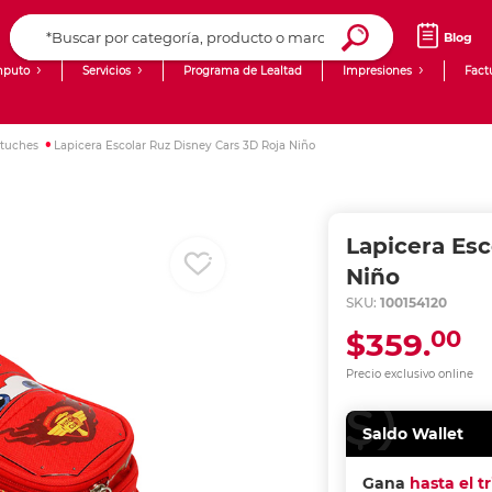
Blog
puto
Servicios
Programa de Lealtad
Impresiones
Fact
Computadoras de Escritorio
Creación de contenido digital
stuches
Lapicera Escolar Ruz Disney Cars 3D Roja Niño
Ingresar Codigo Postal
Laptops
giit!
Tablets
Blog
Lapicera Esc
Monitores
Venta corporativa
Niño
SKU:
100154120
PyME
00
$359.
Precio exclusivo online
Saldo Wallet
Gana
hasta el t