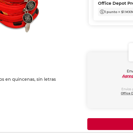
Office Depot P
1 punto = $1 MX
Env
Agreg
Envíos 
Office 