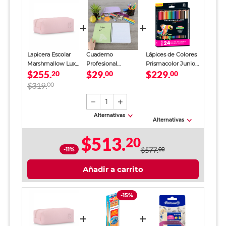
Lapicera Escolar
Cuaderno
Lápices de Colores
Marshmallow Luxe
Profesional
Prismacolor Junior
$255.
$29.
$229.
Rosa Mujer
20
SkyBook Go Plus
00
24 piezas
00
Cuadro Chico 100
$319.
00
hojas
1
Alternativas
Alternativas
$513.
20
-11%
$577.
00
Añadir a carrito
-15%