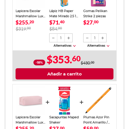
Lapicera Escolar
Lápiz HB Paper
Gomas Pelikan
Marshmallow Luxe
Mate Mirado 2.5 12
Strike 2 piezas
$255.
$71.
$27.
Rosa Mujer
20
piezas
40
00
$319.
00
$84.
00
1
1
Alternativas
Alternativas
$353.
60
-18%
$430.
00
Añadir a carrito
Lapicera Escolar
Sacapuntas Maped
Plumas Azor Pin
Marshmallow Luxe
Shaker
Point Amarillo /
$255.
$27.
$59.
Rosa Mujer
20
00
Punto fino / Tinta
00