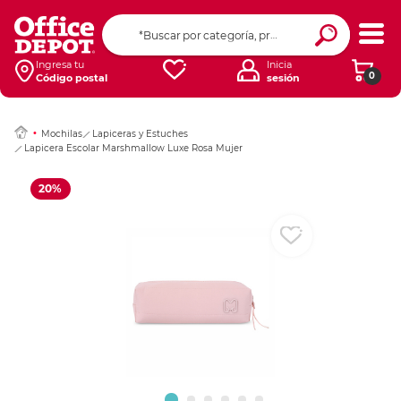
Ingresar Codigo Pos
Ingresa tu
Inicia
0
Código postal
sesión
Mochilas
Lapiceras y Estuches
Lapicera Escolar Marshmallow Luxe Rosa Mujer
20%