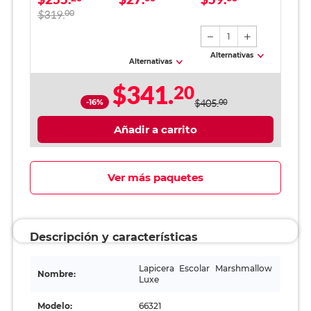
azul / 12 piezas
$319.
00
1
Alternativas
Alternativas
$341.
20
-16%
$405.
00
Añadir a carrito
Ver más paquetes
Descripción y características
Lapicera Escolar Marshmallow
Nombre:
Luxe
Modelo:
66321