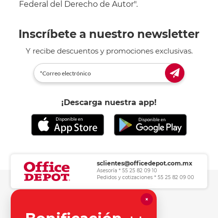
Federal del Derecho de Autor".
Inscríbete a nuestro newsletter
Y recibe descuentos y promociones exclusivas.
¡Descarga nuestra app!
sclientes@officedepot.com.mx
Asesoría * 55 25 82 09 10
Pedidos y cotizaciones * 55 25 82 09 00
×
Herramientas de consulta