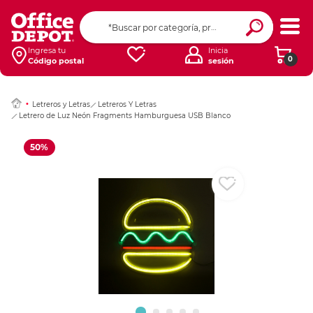
Ingresar Codigo Pos
Ingresa tu
Inicia
0
Código postal
sesión
Letreros y Letras
Letreros Y Letras
Letrero de Luz Neón Fragments Hamburguesa USB Blanco
50%