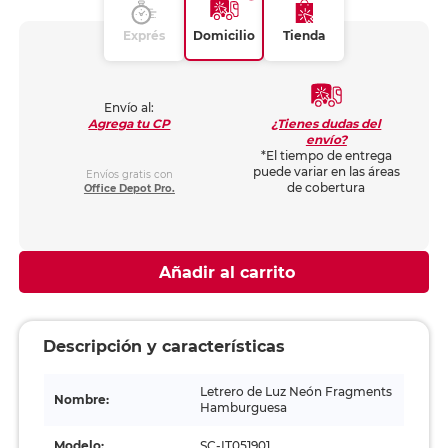
Exprés
Domicilio
Tienda
Envío al:
¿Tienes dudas del
Agrega tu CP
envío?
*El tiempo de entrega
puede variar en las áreas
Envíos gratis con
de cobertura
Office Depot Pro.
Añadir al carrito
Descripción y características
Letrero de Luz Neón Fragments
Nombre:
Hamburguesa
Modelo:
SC-IT051901