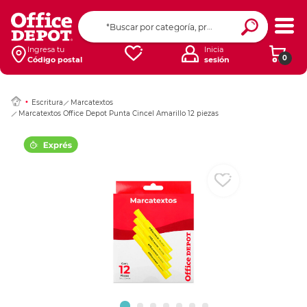
Ingresar Codigo Pos
Ingresa tu
Inicia
0
Código postal
sesión
Escritura
Marcatextos
Marcatextos Office Depot Punta Cincel Amarillo 12 piezas