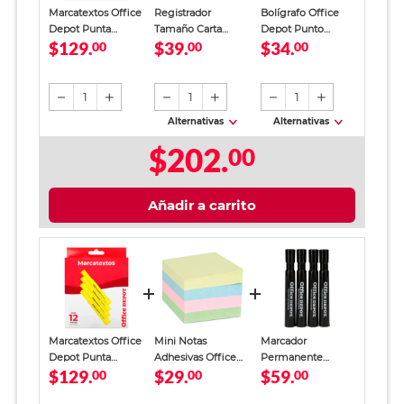
Marcatextos Office
Registrador
Bolígrafo Office
Depot Punta
Tamaño Carta
Depot Punto
$129.
$39.
$34.
Cincel Amarillo 12
00
Office Depot
00
Mediano Tinta Azul
00
piezas
Verde
12 piezas
1
1
1
Alternativas
Alternativas
$202.
00
Añadir a carrito
Marcatextos Office
Mini Notas
Marcador
Depot Punta
Adhesivas Office
Permanente
$129.
$29.
$59.
Cincel Amarillo 12
00
Depot Colores
00
Office Depot
00
piezas
Pastel 2 x 2 cm
Negro 4 piezas