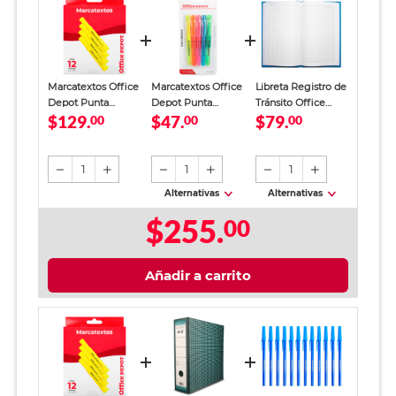
Marcatextos Office
Marcatextos Office
Libreta Registro de
Depot Punta
Depot Punta
Tránsito Office
$129.
$47.
$79.
Cincel Amarillo 12
00
Cincel Colores 5
00
Depot Azul
00
piezas
piezas
1
1
1
Alternativas
Alternativas
$255.
00
Añadir a carrito