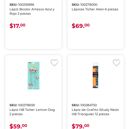
SKU:
100216896
SKU:
100278000
Lápiz Bicolor Artesco Azul y
Lápices Ticher Alien 6 piezas
Rojo 2 piezas
$17.
$69.
00
00
SKU:
100278659
SKU:
100284750
Lápiz HB Ticher Lemon Dog
Lápiz de Grafito iStudy Neón
2 piezas
HB Triangular 12 piezas
$59.
$79.
00
00