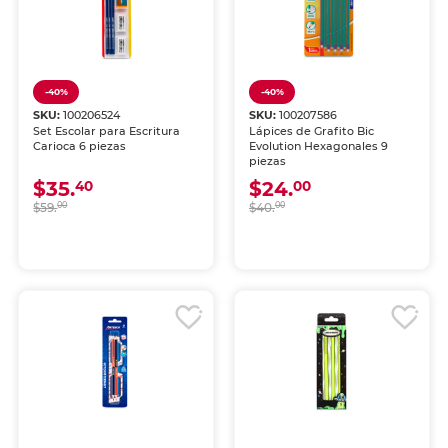
-40%
-40%
SKU:
100206524
SKU:
100207586
Set Escolar para Escritura
Lápices de Grafito Bic
Carioca 6 piezas
Evolution Hexagonales 9
piezas
$35.
$24.
40
00
$59.
00
$40.
00