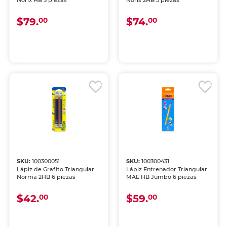
Norix HB 3 piezas
Noris 2HB 5 piezas
$79.
$74.
00
00
SKU:
100300051
SKU:
100300431
Lápiz de Grafito Triangular
Lápiz Entrenador Triangular
Norma 2HB 6 piezas
MAE HB Jumbo 6 piezas
$42.
$59.
00
00