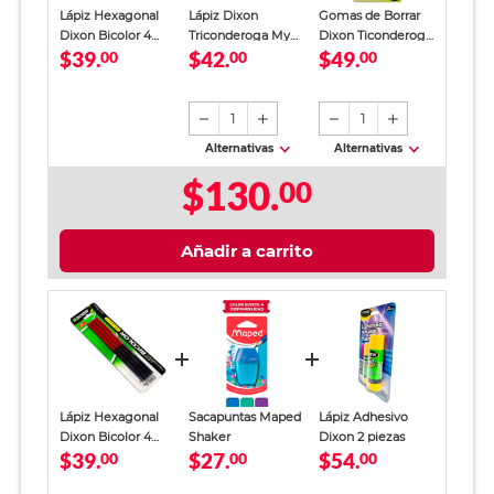
Lápiz Hexagonal
Lápiz Dixon
Gomas de Borrar
Dixon Bicolor 4
Triconderoga My
Dixon Ticonderoga
$39.
$42.
$49.
piezas
00
First 3 piezas
00
Amarillo 2 piezas
00
Incluye Sacapuntas
1
1
Alternativas
Alternativas
$130.
00
Añadir a carrito
Lápiz Hexagonal
Sacapuntas Maped
Lápiz Adhesivo
Dixon Bicolor 4
Shaker
Dixon 2 piezas
$39.
$27.
$54.
piezas
00
00
00