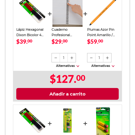
Lápiz Hexagonal
Cuaderno
Plumas Azor Pin
Dixon Bicolor 4
Profesional
Point Amarillo /
$39.
$29.
$59.
piezas
00
SkyBook Go Plus
00
Punto fino / Tinta
00
Cuadro Chico 100
azul / 12 piezas
hojas
1
1
Alternativas
Alternativas
$127.
00
Añadir a carrito