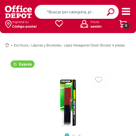
Ingresar Codigo Pos
Ingresa tu
Inicia
0
Código postal
sesión
Escritura
Lápices y Bicolores
Lápiz Hexagonal Dixon Bicolor 4 piezas