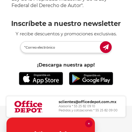
Federal del Derecho de Autor".
Inscríbete a nuestro newsletter
Y recibe descuentos y promociones exclusivas.
¡Descarga nuestra app!
sclientes@officedepot.com.mx
Asesoría * 55 25 82 09 10
Pedidos y cotizaciones * 55 25 82 09 00
×
Herramientas de consulta