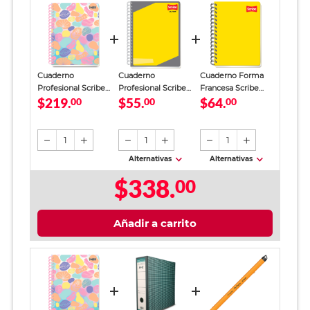
Cuaderno
Cuaderno
Cuaderno Forma
Profesional Scribe
Profesional Scribe
Francesa Scribe
$219.
$55.
$64.
Incolors Raya 180
00
Ultra Raya 100
00
Cuadro Chico 100
00
hojas
hojas
hojas
1
1
1
Alternativas
Alternativas
$338.
00
Añadir a carrito