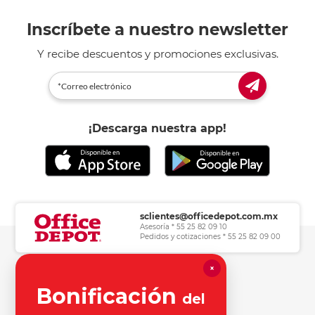
Inscríbete a nuestro newsletter
Y recibe descuentos y promociones exclusivas.
¡Descarga nuestra app!
sclientes@officedepot.com.mx
Asesoría * 55 25 82 09 10
Pedidos y cotizaciones * 55 25 82 09 00
×
Herramientas de consulta
Bonificación
del