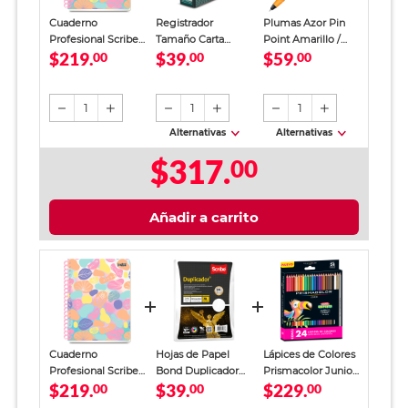
Cuaderno
Registrador
Plumas Azor Pin
Profesional Scribe
Tamaño Carta
Point Amarillo /
$219.
$39.
$59.
Incolors Raya 180
00
Office Depot
00
Punto fino / Tinta
00
hojas
Verde
azul / 12 piezas
1
1
1
Alternativas
Alternativas
$317.
00
Añadir a carrito
Cuaderno
Hojas de Papel
Lápices de Colores
Profesional Scribe
Bond Duplicador
Prismacolor Junior
$219.
$39.
$229.
Incolors Raya 180
00
Carta Scribe Blanco
00
24 piezas
00
hojas
100 hojas