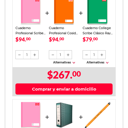
Cuaderno
Cuaderno
Cuaderno College
Profesional Scribe
Profesional Cosido
Scribe Clásico Raya
$94.
$94.
$79.
Clásico Cuadro
00
Scribe Clásico
00
100 hojas
00
Chico 100 Hojas
Cuadro Grande 100
Hojas
1
1
1
Alternativas
Alternativas
$267.
00
Comprar y enviar a domicilio