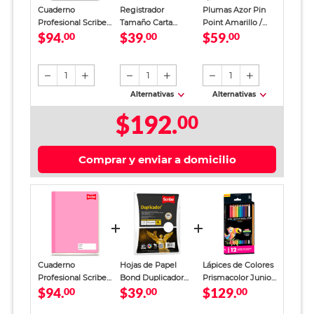
Cuaderno
Registrador
Plumas Azor Pin
Profesional Scribe
Tamaño Carta
Point Amarillo /
$94.
$39.
$59.
Clásico Cuadro
00
Office Depot
00
Punto fino / Tinta
00
Chico 100 Hojas
Verde
azul / 12 piezas
1
1
1
Alternativas
Alternativas
$192.
00
Comprar y enviar a domicilio
Cuaderno
Hojas de Papel
Lápices de Colores
Profesional Scribe
Bond Duplicador
Prismacolor Junior
$94.
$39.
$129.
Clásico Cuadro
00
Carta Scribe Blanco
00
12 piezas
00
Chico 100 Hojas
100 hojas