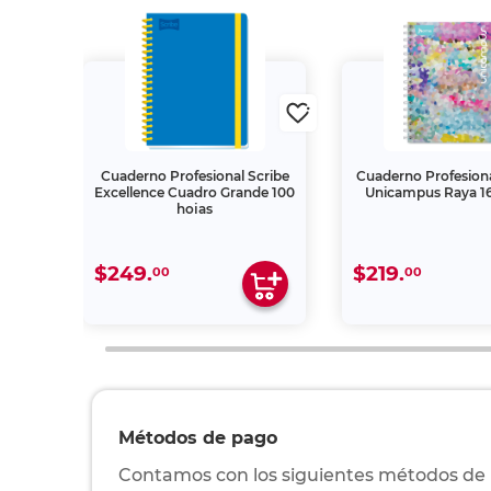
al
Cuaderno Profesional Scribe
Cuaderno Profesion
dro
Excellence Cuadro Grande 100
Unicampus Raya 16
Hojas
hojas
$249.
$219.
00
00
Métodos de pago
Contamos con los siguientes métodos de