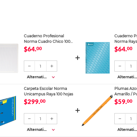
Cuaderno Profesional
Cuaderno Pr
Norma Cuadro Chico 100
Norma Raya 
hojas
$64.
$64.
00
00
1
1
Alternativa
Alternativ
s
s
Carpeta Escolar Norma
Plumas Azor
Unicampus Raya 100 hojas
Amarillo / P
azul / 12 piez
$299.
$59.
00
00
1
1
Alternativa
Alternativ
s
s