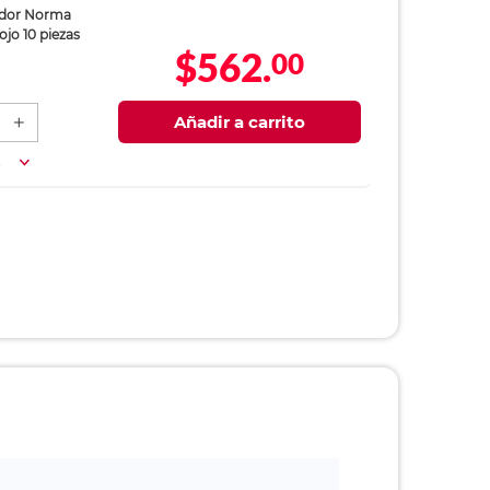
ador Norma
ojo 10 piezas
$562.
00
Añadir a carrito
a