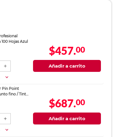
ofesional
100 Hojas Azul
$457.
00
Añadir a carrito
a
 Pin Point
unto fino / Tinta
$687.
00
as
Añadir a carrito
a