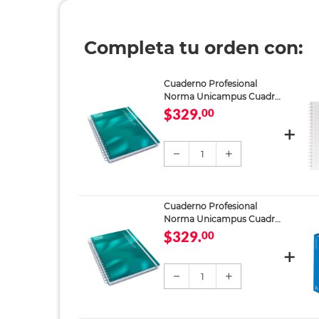
Completa tu orden con:
Cuaderno Profesional
Norma Unicampus Cuadro
Grande 160 Hojas Verde
$329.
00
Agua
1
Cuaderno Profesional
Norma Unicampus Cuadro
Grande 160 Hojas Verde
$329.
00
Agua
1