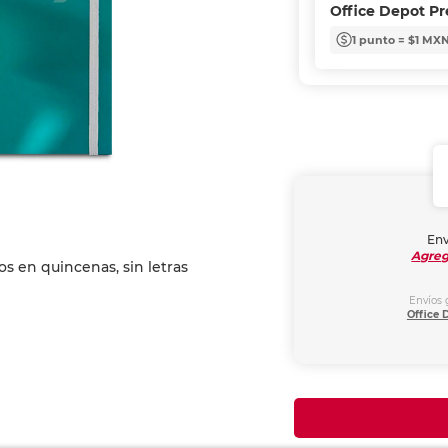
Office Depot P
1 punto = $1 MX
Env
Agreg
Envíos 
Office 