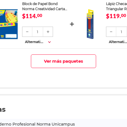
Block de Papel Bond
Lápiz Chec
Norma Creatividad Carta
Triangular R
Colores 80 hojas
$114.
$119.
00
00
1
1
Alternativa
Alternativ
s
s
Ver más paquetes
as
derno Profesional Norma Unicampus