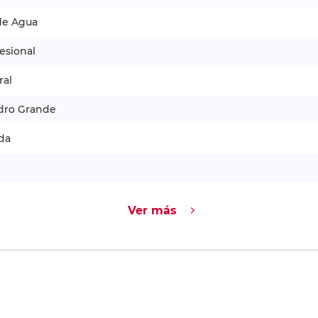
de Agua
esional
ral
dro Grande
da
Ver más