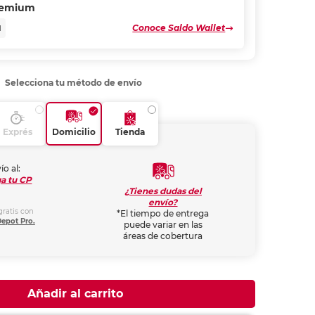
remium
Conoce Saldo Wallet
N
Selecciona tu método de envío
Exprés
Domicilio
Tienda
ío al:
a tu CP
¿Tienes dudas del
envío?
gratis con
*El tiempo de entrega
Depot Pro.
puede variar en las
áreas de cobertura
Añadir al carrito