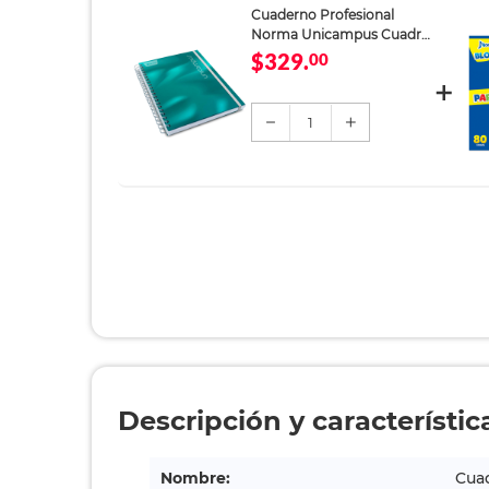
Cuaderno Profesional
Norma Unicampus Cuadro
Grande 160 Hojas Verde
$329.
00
Agua
1
Descripción y característic
Nombre:
Cua