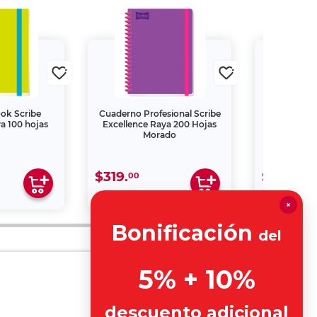
ok Scribe
Cuaderno Profesional Scribe
Cuaderno Pr
a 100 hojas
Excellence Raya 200 Hojas
Excellence 
Morado
Ho
$319.
$197.
00
40
00
$329.
×
Bonificación
del
5% + 10%
descuento adicional