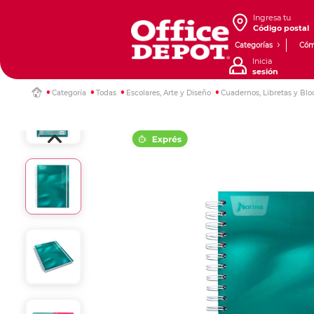
Ingresa tu
Código postal
Categorías
Cóm
Inicia
sesión
Categoría
Todas
Escolares, Arte y Diseño
Cuadernos, Libretas y Blo