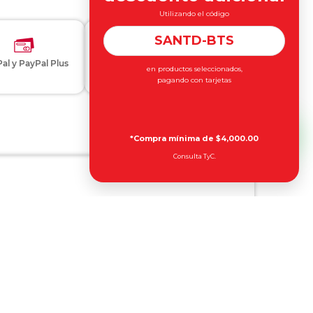
Utilizando el código
SANTD-BTS
al y PayPal Plus
en productos seleccionados,
Otros métodos de pago
pagando con tarjetas
*Compra mínima de $4,000.00
Consulta TyC.