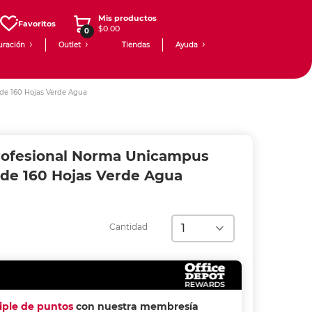
Mis productos
Favoritos
$0.00
0
uración
Outlet
Tiendas
Ayuda
e 160 Hojas Verde Agua
ofesional Norma Unicampus
de 160 Hojas Verde Agua
Cantidad
riple de puntos
con nuestra membresía