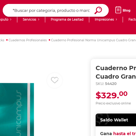
Blog
puto
Servicios
Programa de Lealtad
Impresiones
Fact
Computadoras de Escritorio
Creación de contenido digital
cks
Cuadernos Profesionales
Cuaderno Profesional Norma Unicampus Cuadro Grand
Ingresar Codigo Postal
Laptops
giit!
Tablets
Blog
Cuaderno Pr
Monitores
Venta corporativa
Cuadro Gran
SKU:
54420
PyME
00
$329.
Precio exclusivo online
Saldo Wallet
Gana
hasta el t