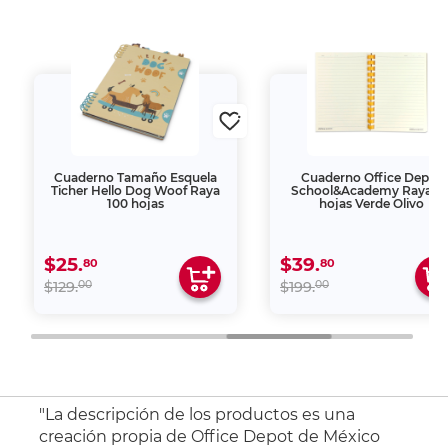
Cuaderno Tamaño Esquela
Cuaderno Office Depot
Ticher Hello Dog Woof Raya
School&Academy Raya 6
100 hojas
hojas Verde Olivo
$25.
$39.
80
80
00
00
$129.
$199.
"La descripción de los productos es una
creación propia de Office Depot de México