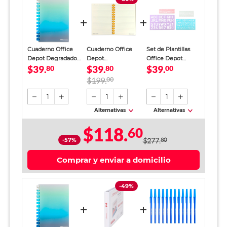
Cuaderno Office
Cuaderno Office
Set de Plantillas
Depot Degradado
Depot
Office Depot
$39.
$39.
$39.
Raya 60 hojas
80
School&Academy
80
Letras y Números
00
Raya 60 hojas
Colores 4 piezas
$199.
00
Verde Olivo
1
1
1
Alternativas
Alternativas
$118.
60
-57%
$277.
80
Comprar y enviar a domicilio
-49%