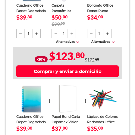
Cuaderno Office
Carpeta
Bolígrafo Office
Depot Degradado
Panorámica
Depot Punto
$39.
$50.
$34.
Raya 60 hojas
80
Tamaño Carta
00
Mediano Tinta Azul
00
Office Depot
12 piezas
$99.
00
Argolla Tipo D 0.5
pulgadas Blanca
1
1
1
Alternativas
Alternativas
$123.
80
-28%
$172.
80
Comprar y enviar a domicilio
Cuaderno Office
Papel Bond Carta
Lápices de Colores
Depot Degradado
Copamex Vision
Redondos Office
$39.
$37.
$35.
Raya 60 hojas
80
Bond / Paquete
00
Depot 12 piezas
00
100 hojas blancas