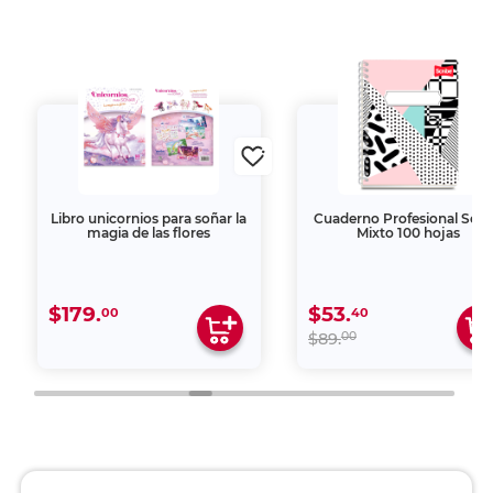
Libro unicornios para soñar la
Cuaderno Profesional Scri
magia de las flores
Mixto 100 hojas
$179.
$53.
00
40
00
$89.