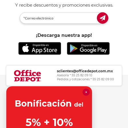
Y recibe descuentos y promociones exclusivas.
¡Descarga nuestra app!
sclientes@officedepot.com.mx
Asesoría * 55 25 82 09 10
Pedidos y cotizaciones * 55 25 82 09 00
×
Herramientas de consulta
Bonificación
del
Información legal
5% + 10%