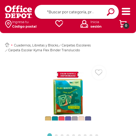
Ingresar Codigo Pos
Ingresa tu
Inicia
0
Código postal
sesión
Cuadernos, Libretas y Blocks
Carpetas Escolares
Carpeta Escolar Kyma Flex Binder Translucido