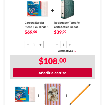
Carpeta Escolar
Registrador Tamaño
Kyma Flex Binder
Carta Office Depot
$69.
$39.
Translucido
00
Verde
00
1
1
Alternativas
$108.
00
Añadir a carrito