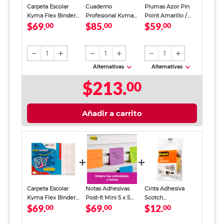
Carpeta Escolar
Cuaderno
Plumas Azor Pin
Kyma Flex Binder
Profesional Kyma
Point Amarillo /
$69.
$85.
$59.
Translucido
00
Chic Girl Cuadro
00
Punto fino / Tinta
00
Chico 100 hojas
azul / 12 piezas
1
1
1
Alternativas
Alternativas
$213.
00
Añadir a carrito
Carpeta Escolar
Notas Adhesivas
Cinta Adhesiva
Kyma Flex Binder
Post-It Mini 5 x 5
Scotch
$69.
$69.
$12.
Translucido
00
cm
00
Transparente 18
00
mm x 25m