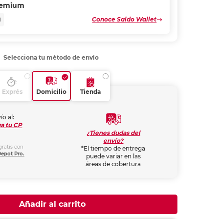
remium
Conoce Saldo Wallet
N
Selecciona tu método de envío
Exprés
Domicilio
Tienda
ío al:
a tu CP
¿Tienes dudas del
envío?
gratis con
*El tiempo de entrega
Depot Pro.
puede variar en las
áreas de cobertura
Añadir al carrito