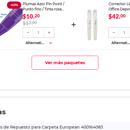
Plumas Azor Pin Point /
Corrector L
-40%
Punto fino / Tinta rosa
Office Depot
verde morada / 3 piezas
$10.
$42.
20
00
$17.
00
1
1
Alternativa
Alternativ
s
s
Ver más paquetes
as
as de Repuesto para Carpeta European 400164083