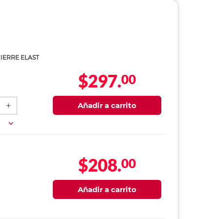
IERRE ELAST
$297.
00
Añadir a carrito
a
$208.
00
Añadir a carrito