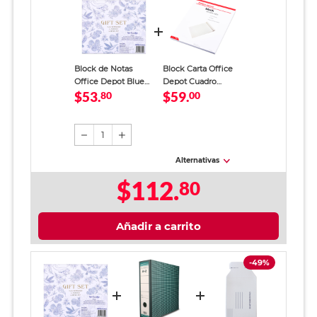
Block de Notas
Block Carta Office
Office Depot Blue
Depot Cuadro
$53.
$59.
Birds 5 piezas
80
Grande 80 hojas
00
1
Alternativas
$112.
80
Añadir a carrito
-49%