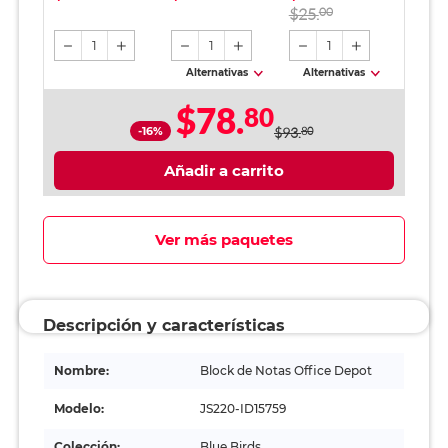
Negro
Semitransparente
$25.
00
Morado/Azul
1
1
1
Alternativas
Alternativas
$78.
80
-16%
$93.
80
Añadir a carrito
Ver más paquetes
Descripción y características
Nombre:
Block de Notas Office Depot
Modelo:
JS220-ID15759
Colección:
Blue Birds