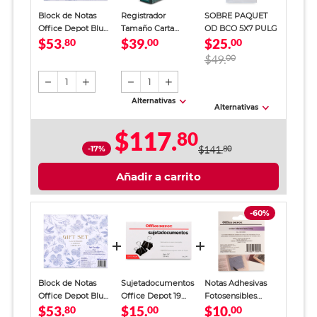
Block de Notas
Registrador
SOBRE PAQUET
Office Depot Blue
Tamaño Carta
OD BCO 5X7 PULG
$53.
$39.
$25.
Birds 5 piezas
80
Office Depot
00
00
Verde
$49.
00
1
1
Alternativas
Alternativas
$117.
80
-17%
$141.
80
Añadir a carrito
-60%
Block de Notas
Sujetadocumentos
Notas Adhesivas
Office Depot Blue
Office Depot 19
Fotosensibles
$53.
$15.
$10.
Birds 5 piezas
80
mm 12 piezas
00
Office Depot
00