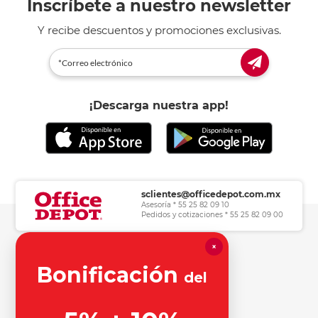
Inscríbete a nuestro newsletter
Y recibe descuentos y promociones exclusivas.
¡Descarga nuestra app!
sclientes@officedepot.com.mx
Asesoría * 55 25 82 09 10
Pedidos y cotizaciones * 55 25 82 09 00
×
Herramientas de consulta
Bonificación
del
Información legal