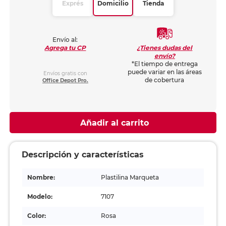
Exprés
Domicilio
Tienda
Envío al:
¿Tienes dudas del
Agrega tu CP
envío?
*El tiempo de entrega
puede variar en las áreas
Envíos gratis con
de cobertura
Office Depot Pro.
Añadir al carrito
Descripción y características
Nombre:
Plastilina Marqueta
Modelo:
7107
Color:
Rosa