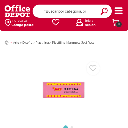
Ingresar Codigo Pos
Ingresa tu
Inicia
0
Código postal
sesión
Arte y Diseño
Plastilina
Plastilina Marqueta Jovi Rosa