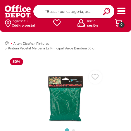
Ingresar Codigo Pos
Ingresa tu
Inicia
0
Código postal
sesión
Arte y Diseño
Pinturas
Pintura Vegetal Mercería La Principal Verde Bandera 50 gr.
50%