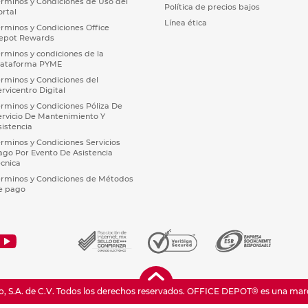
érminos y Condiciones de Uso del
Política de precios bajos
ortal
Línea ética
érminos y Condiciones Office
epot Rewards
érminos y condiciones de la
lataforma PYME
érminos y Condiciones del
ervicentro Digital
érminos y Condiciones Póliza De
ervicio De Mantenimiento Y
sistencia
érminos y Condiciones Servicios
ago Por Evento De Asistencia
écnica
érminos y Condiciones de Métodos
e pago
 S.A. de C.V. Todos los derechos reservados.
OFFICE DEPOT® es una marca 