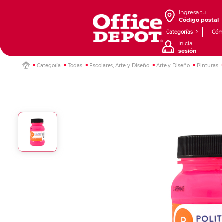
Ingresa tu
Código postal
Categorías
Cóm
Inicia
sesión
Categoría
Todas
Escolares, Arte y Diseño
Arte y Diseño
Pinturas