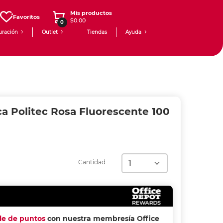
Mis productos
Favoritos
$0.00
0
uración
Outlet
Tiendas
Ayuda
ica Politec Rosa Fluorescente 100
Cantidad
ple de puntos
con nuestra membresía Office