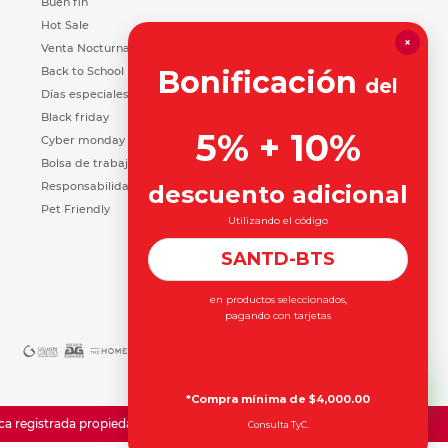
Buen fin
Hot Sale
×
Venta Nocturna
Back to School
Bonificación
del
Días especiales
Black friday
5% + 10%
Cyber monday
Bolsa de trabajo
Responsabilidad Social
descuento adicional
Pet Friendly
Utilizando el código
SANTD-BTS
en productos seleccionados,
pagando con tarjetas
*Compra mínima de $4,000.00
registrada propiedad de Office Depot Inc.
Consulta TyC.