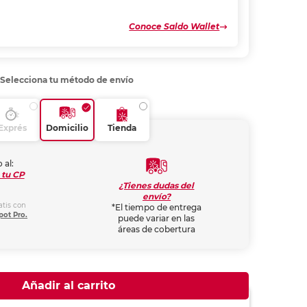
Conoce Saldo Wallet
Selecciona tu método de envío
Exprés
Domicilio
Tienda
 al:
 tu CP
¿Tienes dudas del
envío?
atis con
*El tiempo de entrega
pot Pro.
puede variar en las
áreas de cobertura
Añadir al carrito