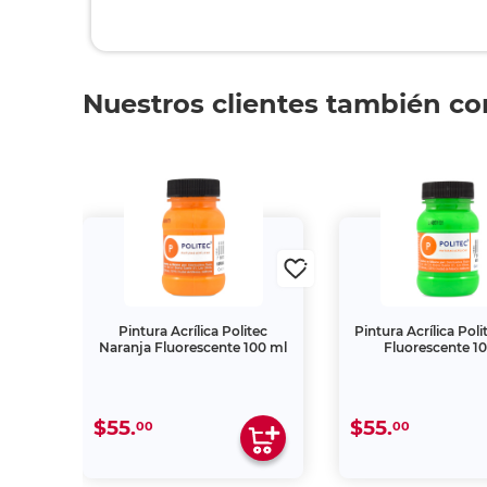
Nuestros clientes también c
ec
Pintura Acrílica Politec
Pintura Acrílica Pol
00 ml
Naranja Fluorescente 100 ml
Fluorescente 1
$55.
$55.
00
00