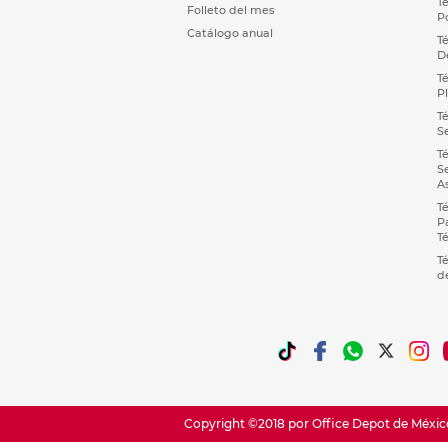
T
Folleto del mes
P
Catálogo anual
T
D
T
P
T
S
T
S
A
T
P
T
T
d
Copyright ©2018 por Office Depot de México,