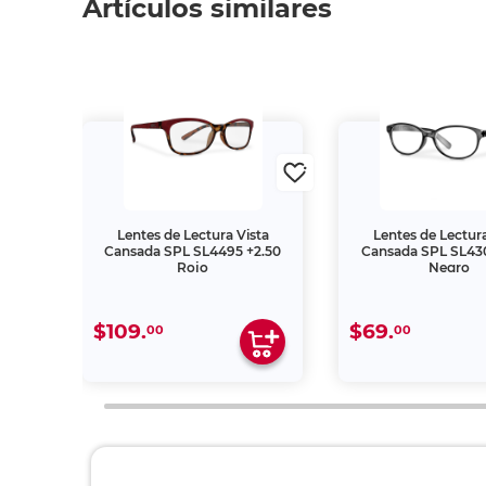
Artículos similares
ta
Lentes de Lectura Vista
Lentes de Lectura
2.50
Cansada SPL SL4495 +2.50
Cansada SPL SL430
Rojo
Negro
$109.
$69.
00
00