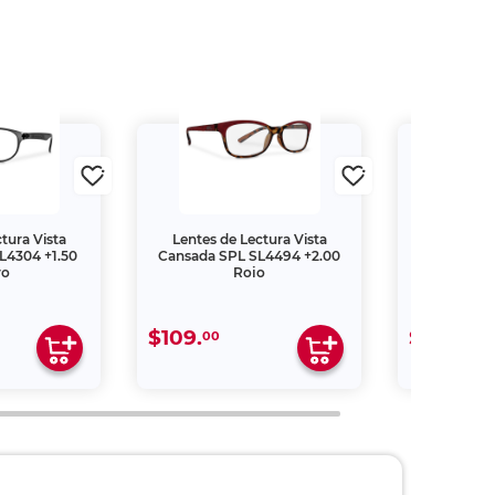
tura Vista
Lentes de Lectura Vista
Lentes de
L4304 +1.50
Cansada SPL SL4494 +2.00
Cansada S
ro
Rojo
$109.
$109.
00
00