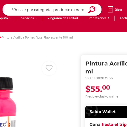
Blog
puto
Servicios
Programa de Lealtad
Impresiones
Fact
Computadoras de Escritorio
Creación de contenido digital
Pintura Acrílica Politec Rosa Fluorescente 100 ml
Ingresar Codigo Postal
Laptops
giit!
Tablets
Blog
Pintura Acríl
Monitores
Venta corporativa
ml
SKU:
100203956
PyME
00
$55.
Precio exclusivo online
Saldo Wallet
Gana
hasta el tri