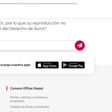
V., por lo que su reproducción no
l del Derecho de Autor".
escarga nuestra app!
Conoce Office Depot
Misión, valores, promesa y
propósito
Código de ética y conducta