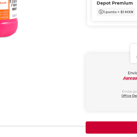
Depot Premium
1 punto = $1 MXN
Envío
Agrega
Envíos gr
Office De