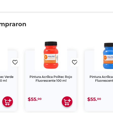
ompraron
itec Verde
Pintura Acrílica Politec Rojo
Pintura Acrílica
00 ml
Fluorescente 100 ml
Fluorescent
$55.
$55.
00
00