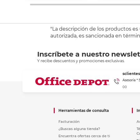
"La descripción de los productos es
autorizada, es sancionada en término
Inscríbete a nuestro newslet
Y recibe descuentos y promociones exclusivas.
sclient
Asesoría *
00
Herramientas de consulta
I
Facturación
A
¿Buscas alguna tienda?
T
C
Encuentra ofertas cerca de ti