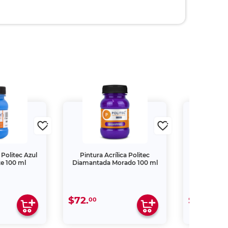
 Politec Azul
Pintura Acrílica Politec
Pintura A
e 100 ml
Diamantada Morado 100 ml
Diamantad
$72.
$72.
00
00