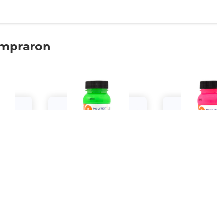
ompraron
itec Rojo
Pintura Acrílica Politec Verde
Pintura Acrílica
00 ml
Fluorescente 100 ml
Fluorescent
$55.
$55.
00
00