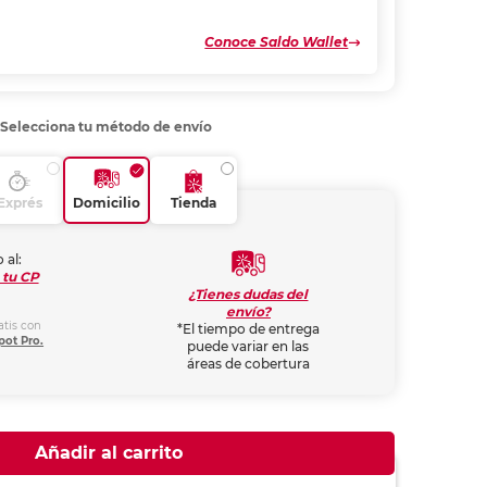
Conoce Saldo Wallet
Selecciona tu método de envío
Exprés
Domicilio
Tienda
 al:
 tu CP
¿Tienes dudas del
envío?
atis con
*El tiempo de entrega
pot Pro.
puede variar en las
áreas de cobertura
Añadir al carrito