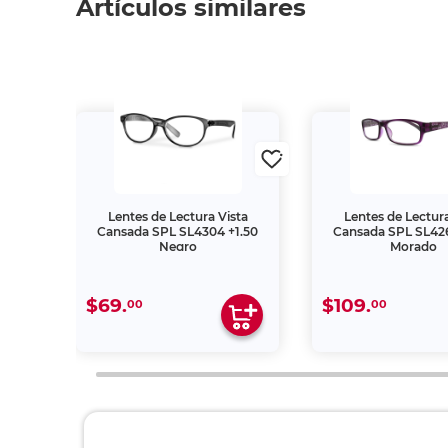
Artículos similares
ta
Lentes de Lectura Vista
Lentes de Lectura
1.50
Cansada SPL SL4304 +1.50
Cansada SPL SL426
Negro
Morado
$69.
$109.
00
00