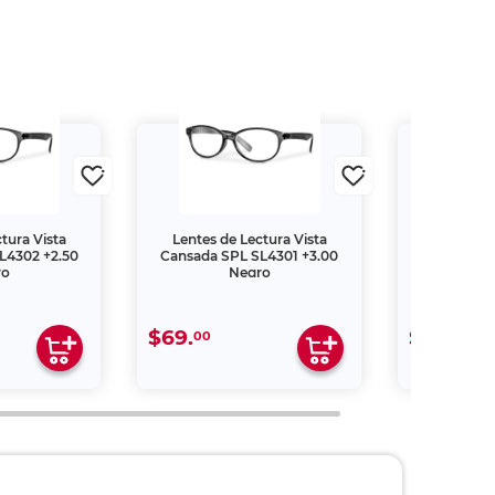
tura Vista
Lentes de Lectura Vista
Lentes de
L4302 +2.50
Cansada SPL SL4301 +3.00
Cansada S
ro
Negro
$69.
$109.
00
00