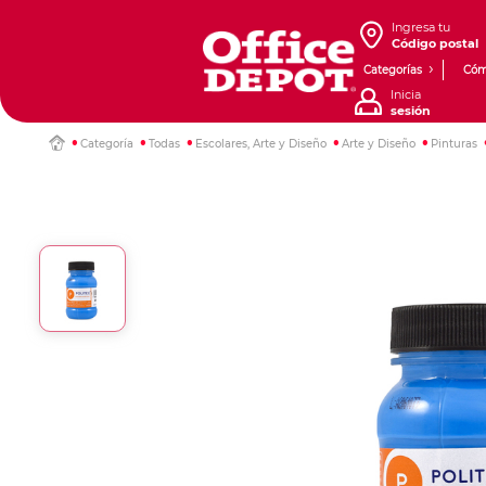
Ingresa tu
Código postal
Categorías
Cóm
Inicia
sesión
Categoría
Todas
Escolares, Arte y Diseño
Arte y Diseño
Pinturas