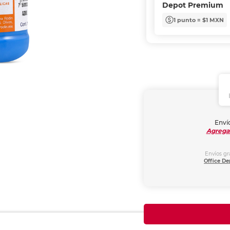
Depot Premium
1 punto = $1 MXN
Envío
Agrega
Envíos gr
Office De