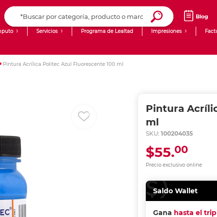
Blog
puto
Servicios
Programa de Lealtad
Impresiones
Fact
Computadoras de Escritorio
Creación de contenido digital
Pintura Acrílica Politec Azul Fluorescente 100 ml
Ingresar Codigo Postal
Laptops
giit!
Tablets
Blog
Pintura Acríli
Monitores
Venta corporativa
ml
SKU:
100204035
PyME
00
$55.
Precio exclusivo online
Saldo Wallet
Gana
hasta el tri