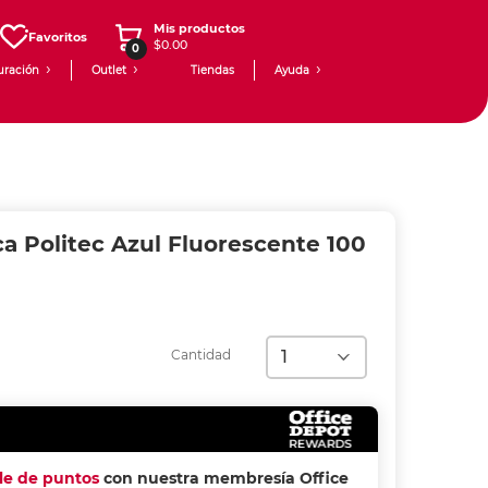
Mis productos
Favoritos
$0.00
0
uración
Outlet
Tiendas
Ayuda
ca Politec Azul Fluorescente 100
Cantidad
ple de puntos
con nuestra membresía Office