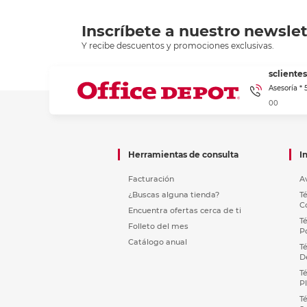
Inscríbete a nuestro newslet
Y recibe descuentos y promociones exclusivas.
sclient
Asesoría *
00
Herramientas de consulta
I
Facturación
A
¿Buscas alguna tienda?
T
C
Encuentra ofertas cerca de ti
T
Folleto del mes
P
Catálogo anual
T
D
T
P
T