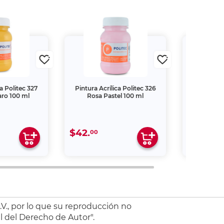
a Politec 327
Pintura Acrílica Politec 326
Pintura Acr
ro 100 ml
Rosa Pastel 100 ml
Café Me
$42.
$55.
00
00
V., por lo que su reproducción no
l del Derecho de Autor".