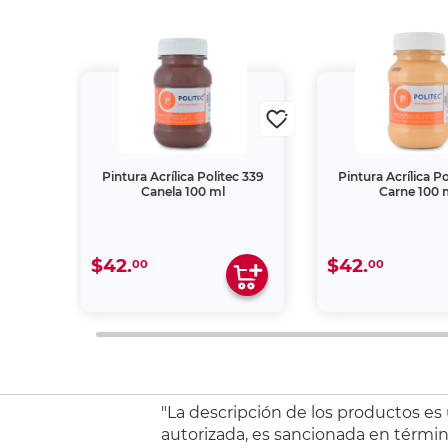
 320
Pintura Acrílica Politec 339
Pintura Acrílica Po
Canela 100 ml
Carne 100 m
$42.
$42.
00
00
"La descripción de los productos es
autorizada, es sancionada en término