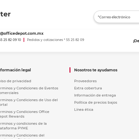
ter
es@officedepot.com.mx
 55 25 82 09 10
Pedidos y cotizaciones * 55 25 82 09
¡D
nformación legal
Nosotros te ayudamos
viso de privacidad
Proveedores
érminos y Condiciones de Eventos
Extra cobertura
omerciales
Información de entrega
érminos y Condiciones de Uso del
Política de precios bajos
ortal
Línea ética
érminos y Condiciones Office
epot Rewards
érminos y condiciones de la
lataforma PYME
érminos y Condiciones del