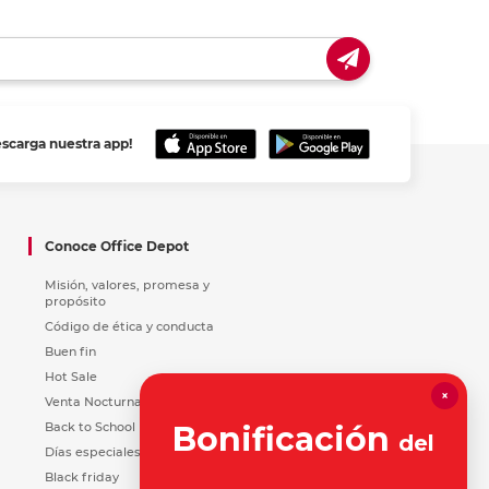
escarga nuestra app!
Conoce Office Depot
Misión, valores, promesa y
propósito
Código de ética y conducta
Buen fin
Hot Sale
×
Venta Nocturna
Back to School
Bonificación
del
Días especiales
Black friday