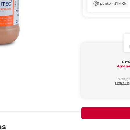
1 punto = $1 MXN
Envío
Agrega
Envíos gr
Office De
as