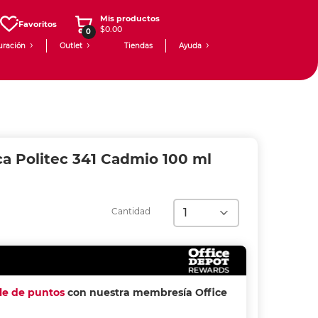
Mis productos
Favoritos
$0.00
0
uración
Outlet
Tiendas
Ayuda
ica Politec 341 Cadmio 100 ml
Cantidad
ple de puntos
con nuestra membresía Office