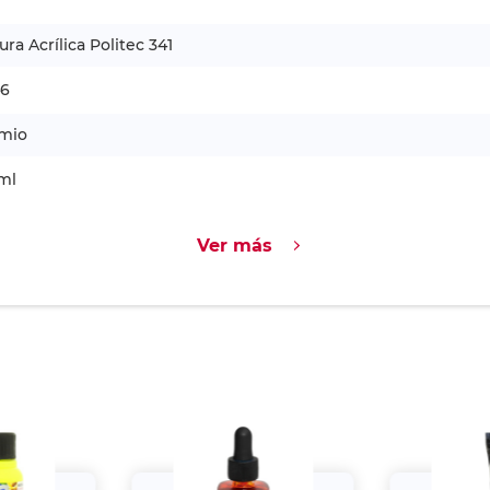
ura Acrílica Politec 341
46
mio
ml
Ver más