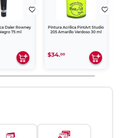
 Daler Rowney
Pintura Acrílica PintArt Studio
Pintura Acríl
ro 75 ml
205 Amarillo Verdoso 30 ml
840 Lima 
$34.
$55.
00
00