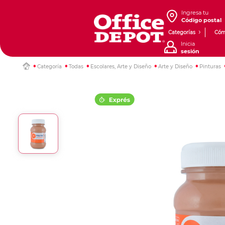
Ingresa tu
Código postal
Categorías
Cóm
Inicia
sesión
Categoría
Todas
Escolares, Arte y Diseño
Arte y Diseño
Pinturas