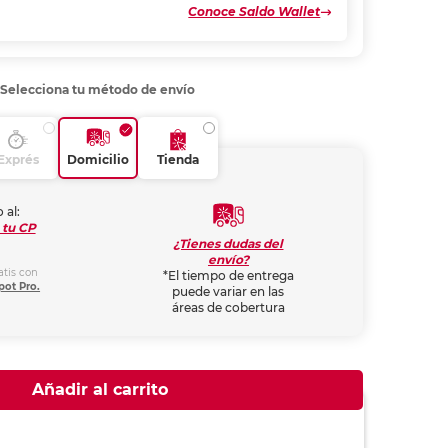
Conoce Saldo Wallet
Selecciona tu método de envío
Exprés
Domicilio
Tienda
 al:
 tu CP
¿Tienes dudas del
envío?
atis con
*El tiempo de entrega
pot Pro.
puede variar en las
áreas de cobertura
Añadir al carrito