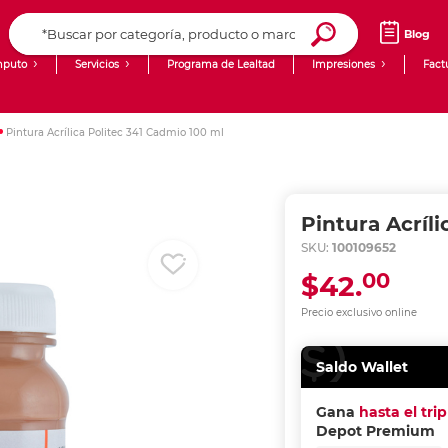
Blog
puto
Servicios
Programa de Lealtad
Impresiones
Fact
Computadoras de Escritorio
Creación de contenido digital
Pintura Acrílica Politec 341 Cadmio 100 ml
Ingresar Codigo Postal
Laptops
giit!
Tablets
Blog
Pintura Acríl
Monitores
Venta corporativa
SKU:
100109652
00
$42.
PyME
Precio exclusivo online
Saldo Wallet
Gana
hasta el tri
Depot Premium