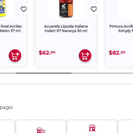
el Acrilex
Acuarela Líquida Italiana
Pintura Acrílica
ón 37 ml
Indart 07 Naranja 30 ml
Simply Neg
$62.
$82.
00
00
 pago: