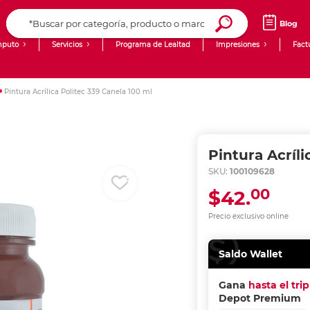
Blog
puto
Servicios
Programa de Lealtad
Impresiones
Fact
Computadoras de Escritorio
Creación de contenido digital
Pintura Acrílica Politec 339 Canela 100 ml
Ingresar Codigo Postal
Laptops
giit!
Tablets
Blog
Pintura Acríli
Monitores
Venta corporativa
SKU:
100109628
00
$42.
PyME
Precio exclusivo online
Saldo Wallet
Gana
hasta el tri
Depot Premium