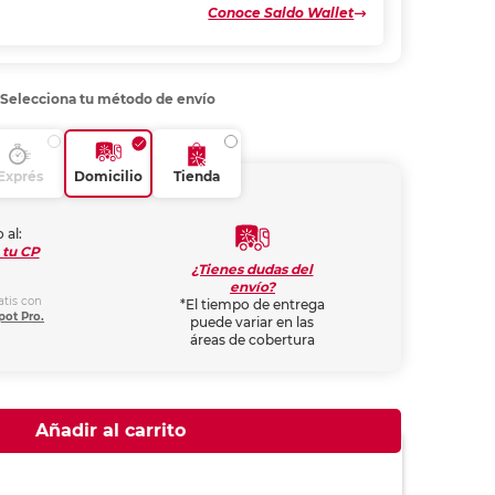
Conoce Saldo Wallet
Selecciona tu método de envío
Exprés
Domicilio
Tienda
 al:
 tu CP
¿Tienes dudas del
envío?
atis con
*El tiempo de entrega
pot Pro.
puede variar en las
áreas de cobertura
Añadir al carrito