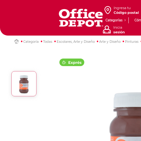
Ingresa tu
Código postal
Categorías
Cóm
Inicia
sesión
Categoría
Todas
Escolares, Arte y Diseño
Arte y Diseño
Pinturas