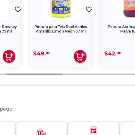
ler Rowney
Pintura para Tela Roel Acrilex
Pintura Acrílic
 75 ml
Amarillo Limón Neón 37 ml
Malva 1
$49.
$42.
00
00
 pago: