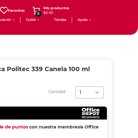
Mis productos
Favoritos
$0.00
0
uración
Outlet
Tiendas
Ayuda
ca Politec 339 Canela 100 ml
Cantidad
ple de puntos
con nuestra membresía Office