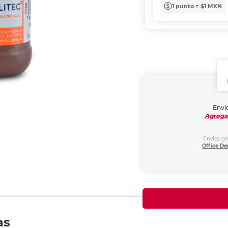
1 punto = $1 MXN
Envío
Agrega
Envíos gr
Office De
as