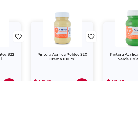
litec 322
Pintura Acrílica Politec 320
Pintura Acrílic
l
Crema 100 ml
Verde Hoja
$42.
$42.
00
00
 una creación propia de Office Depot de México S.A. de C.
s de la Ley de la Propiedad Industrial y de la Ley Federa