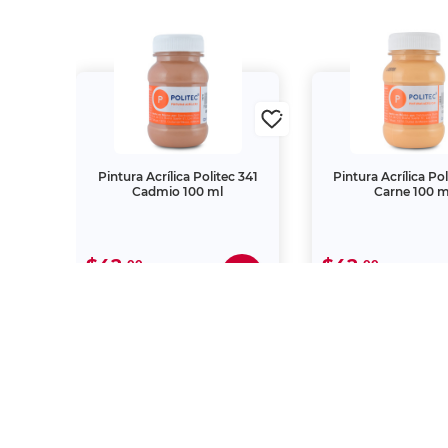
 345
Pintura Acrílica Politec 341
Pintura Acrílica Po
Cadmio 100 ml
Carne 100 m
$42.
$42.
00
00
"La descripción de los productos es
autorizada, es sancionada en término