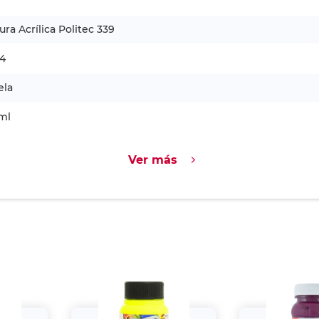
ura Acrílica Politec 339
4
ela
ml
Ver más