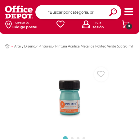
Ingresar Codigo Pos
Ingresa tu
Inicia
0
Código postal
sesión
Arte y Diseño
Pinturas
Pintura Acrílica Metálica Politec Verde 533 20 ml