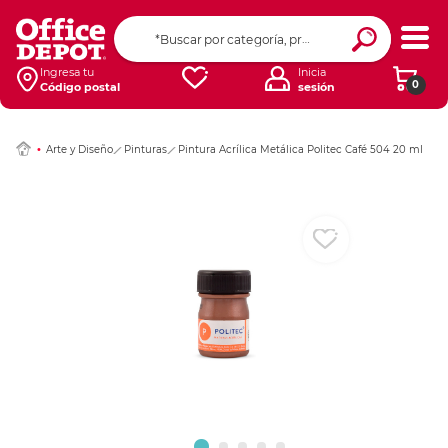
Ingresar Codigo Pos
Ingresa tu
Inicia
0
Código postal
sesión
Arte y Diseño
Pinturas
Pintura Acrílica Metálica Politec Café 504 20 ml