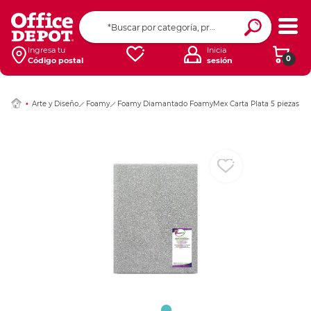
Ingresar Codigo Pos
Ingresa tu
Inicia
0
Código postal
sesión
Arte y Diseño
Foamy
Foamy Diamantado FoamyMex Carta Plata 5 piezas