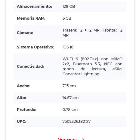
Almacenamiento:
128 GB
Memoria RAM:
6 GB
Trasera: 12 + 12 MP; Frontal: 12
Cámara:
MP
Sistema Operativo:
iOS 16
Wi‑Fi 6 (802.11ax) con MIMO
2x2, Bluetooth 5.3, NFC con
Conectividad:
modo de lectura, eSIM,
Conector Lightning
Ancho:
7.15 cm
Alto:
14.67 cm
Profundo:
0.78 cm
UPC:
7502326382127
Ver más