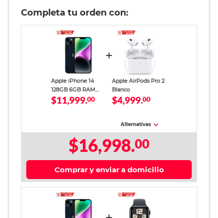
Completa tu orden con:
Apple iPhone 14
Apple AirPods Pro 2
128GB 6GB RAM
Blanco
$11,999.
$4,999.
eSIM Negro
00
00
Alternativas
$16,998.
00
Comprar y enviar a domicilio