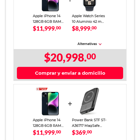
Apple iPhone 14
Apple Watch Series
128GB 6GB RAM
10 Aluminio 42 mm
$11,999.
$8,999.
eSIM Negro
00
Negro Azabache
00
Alternativas
$20,998.
00
Comprar y enviar a domicilio
Apple iPhone 14
Power Bank STF ST-
128GB 6GB RAM
A36717 MagSafe
$11,999.
$369.
eSIM Negro
00
5000 mAh
00