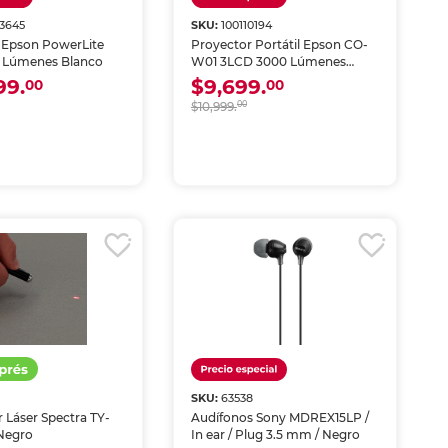
3645
SKU:
100110194
 Epson PowerLite
Proyector Portátil Epson CO-
 Lúmenes Blanco
W01 3LCD 3000 Lúmenes
Blanco
99.
$9,699.
00
00
$10,999.
00
SKU:
63538
 Láser Spectra TY-
Audífonos Sony MDREX15LP /
 Negro
In ear / Plug 3.5 mm / Negro