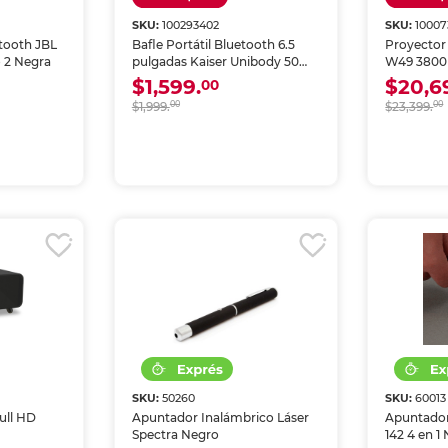
SKU:
100293402
SKU:
10007
etooth JBL
Bafle Portátil Bluetooth 6.5
Proyector
 2 Negra
pulgadas Kaiser Unibody 50W
W49 3800
RMS Negro
$1,599.
$20,6
00
$1,999.
00
$23,399.
00
SKU:
50260
SKU:
60013
ull HD
Apuntador Inalámbrico Láser
Apuntador
Spectra Negro
142 4 en 1