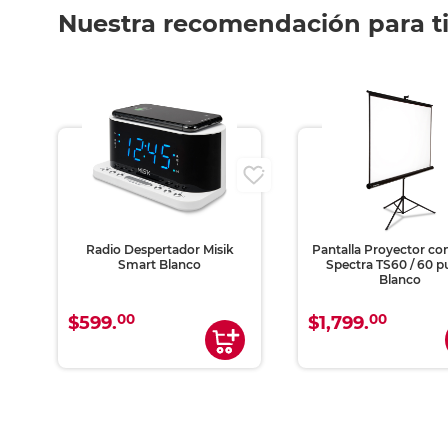
Nuestra recomendación para t
Pantalla Proyector con Tripié
Bocina Bluetooth M
Spectra TS60 / 60 pulg. /
MS207 / TWS / USB /
Blanco
00
30
$1,799.
$349.
$499.
00