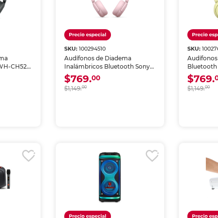
SKU:
100294510
SKU:
10027
ema
Audífonos de Diadema
Audífonos
 WH-CH520
Inalámbricos Bluetooth Sony
Bluetoot
WH-CH520 con Sonido DSEE
Amarillo
$769.
$769.
00
Rosa
$1,149.
00
$1,149.
00