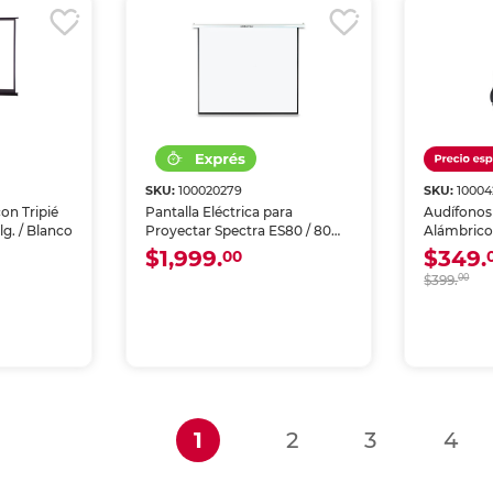
SKU:
100020279
SKU:
10004
on Tripié
Pantalla Eléctrica para
Audífonos
lg. / Blanco
Proyectar Spectra ES80 / 80
Alámbric
pulg. / Blanco
ZX110AP c
$1,999.
$349.
00
$399.
00
(current)
1
2
3
4