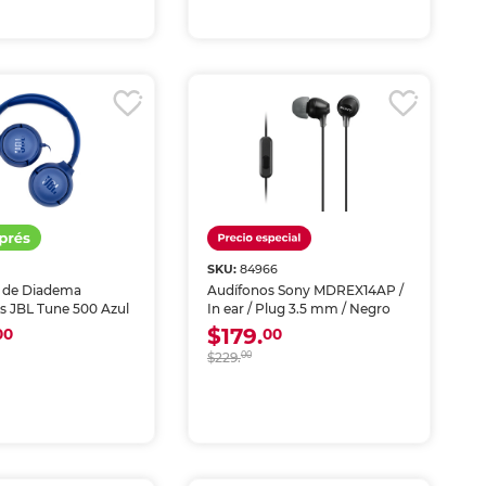
SKU:
84966
 de Diadema
Audífonos Sony MDREX14AP /
s JBL Tune 500 Azul
In ear / Plug 3.5 mm / Negro
$179.
00
00
$229.
00