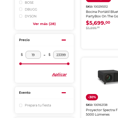
BOSE
SKU:
100295512
DBUGG
Bocina Portátil Blu
DYSON
PartyBox On The Go
$5,699.
00
Ver más (28)
$5,899.
00
Precio
-
$
$
Aplicar
Evento
-30%
SKU:
100162138
Prepara tu fiesta
Proyector Spectra F
5000 Lúmenes