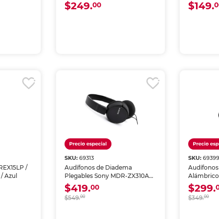
$249.
$149.
00
0
SKU:
69313
SKU:
6939
REX15LP /
Audífonos de Diadema
Audífonos
 / Azul
Plegables Sony MDR-ZX310AP
Alámbrico
Negro
Negro
$419.
$299.
00
$549.
00
$349.
00