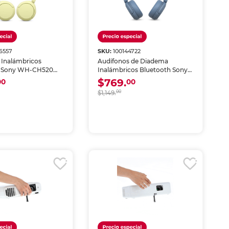
6557
SKU:
100144722
 Inalámbricos
Audífonos de Diadema
h Sony WH-CH520
Inalámbricos Bluetooth Sony
WH-CH520 Azul
$769.
00
00
$1,149.
00