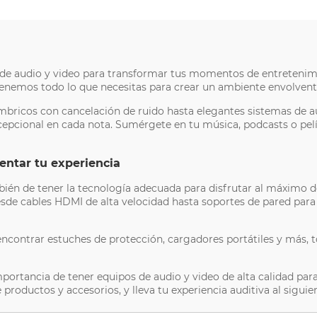
 de audio y video para transformar tus momentos de entretenim
tenemos todo lo que necesitas para crear un ambiente envolvente
bricos con cancelación de ruido hasta elegantes sistemas de aud
epcional en cada nota. Sumérgete en tu música, podcasts o pelíc
entar tu experiencia
mbién de tener la tecnología adecuada para disfrutar al máximo d
sde cables HDMI de alta velocidad hasta soportes de pared para 
 encontrar estuches de protección, cargadores portátiles y más,
portancia de tener equipos de audio y video de alta calidad pa
roductos y accesorios, y lleva tu experiencia auditiva al siguien