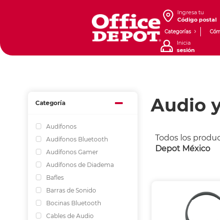
Ingresa tu
Código postal
Categorías
Cóm
Inicia
sesión
Audio 
Categoría
Audífonos
Todos los produ
Audífonos Bluetooth
Depot México
Audífonos Gamer
Audífonos de Diadema
Bafles
Barras de Sonido
Bocinas Bluetooth
Cables de Audio