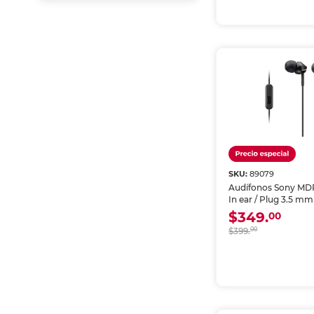
SKU:
89079
Audífonos Sony MDR
In ear / Plug 3.5 mm
$349.
00
$399.
00