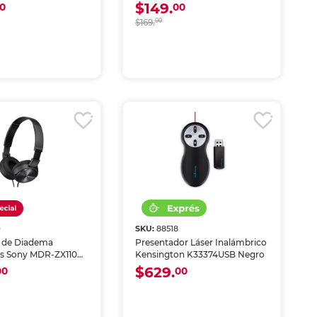
$149.
0
00
$169.
00
9
SKU:
88518
 de Diadema
Presentador Láser Inalámbrico
s Sony MDR-ZX110
Kensington K33374USB Negro
$629.
00
00