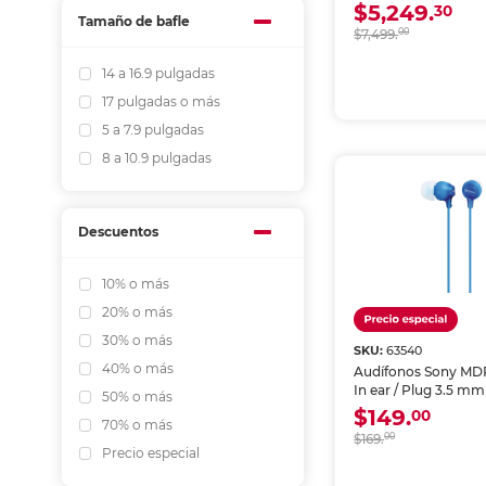
$5,249.
30
Tamaño de bafle
$7,499.
00
14 a 16.9 pulgadas
17 pulgadas o más
5 a 7.9 pulgadas
8 a 10.9 pulgadas
Descuentos
10% o más
20% o más
30% o más
SKU:
63540
40% o más
Audífonos Sony MD
In ear / Plug 3.5 mm
50% o más
$149.
00
70% o más
$169.
00
Precio especial