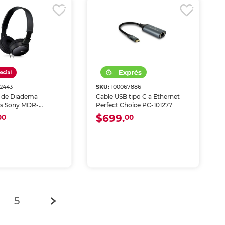
2443
SKU:
100067886
 de Diadema
Cable USB tipo C a Ethernet
os Sony MDR-
Perfect Choice PC-101277
on Micrófono Negro
$699.
00
00
5