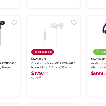
SKU:
88978
SKU:
89514
 EX110AP /
Audífonos Sony MDR EX14AP /
Audífonos
 / Negro
In ear / Plug 3.5 mm / Blanco
Alámbrico
$179.
$899.
00
$229.
00