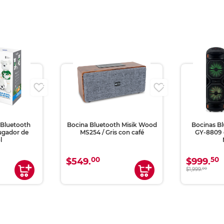
h Misik Wood
Bocinas Bluetooth Spectra
Samsung 
con café
GY-8809 con Luces RGB
Negro
50
0
$999.
$1,799.
$1,999.
00