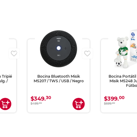
i
isik
Bocina Portátil Bluetooth
Bocina Bluetoot
 Negro
Misik MS248 Jugador de
MS254 / Gris 
Fútbol
00
00
$399.
$549.
$699.
00