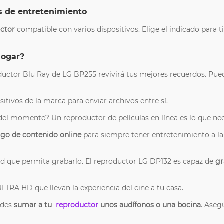
s de entretenimiento
ctor
compatible con varios dispositivos. Elige el indicado para t
hogar?
ductor Blu Ray de LG BP255 revivirá tus mejores recuerdos. Pued
tivos de la marca para enviar archivos entre sí.
a del momento? Un reproductor de películas en línea es lo que nec
ogo de contenido online
para siempre tener entretenimiento a l
vd que permita grabarlo. El reproductor LG DP132 es capaz de
gr
ULTRA HD que llevan la experiencia del cine a tu casa.
ides
sumar a tu
reproductor
unos audífonos o una bocina
. Aseg