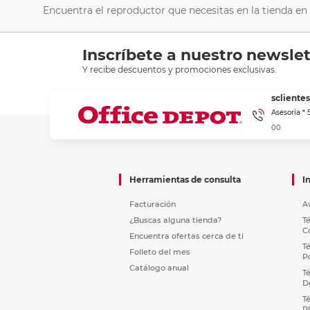
Encuentra el reproductor que necesitas en la tienda en 
Inscríbete a nuestro newslet
Y recibe descuentos y promociones exclusivas.
sclient
Asesoría *
00
Herramientas de consulta
I
Facturación
A
¿Buscas alguna tienda?
T
C
Encuentra ofertas cerca de ti
T
Folleto del mes
P
Catálogo anual
T
D
T
P