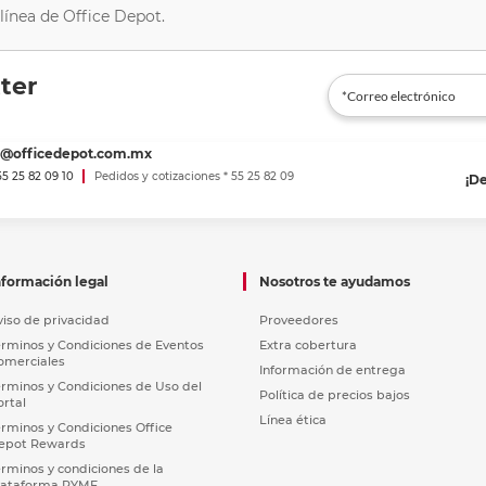
línea de Office Depot.
ter
es@officedepot.com.mx
 55 25 82 09 10
Pedidos y cotizaciones * 55 25 82 09
¡D
nformación legal
Nosotros te ayudamos
viso de privacidad
Proveedores
érminos y Condiciones de Eventos
Extra cobertura
omerciales
Información de entrega
érminos y Condiciones de Uso del
Política de precios bajos
ortal
Línea ética
érminos y Condiciones Office
epot Rewards
érminos y condiciones de la
lataforma PYME