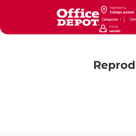
Ingresa tu
Código postal
Categorías
Cóm
Inicia
sesión
Reprod