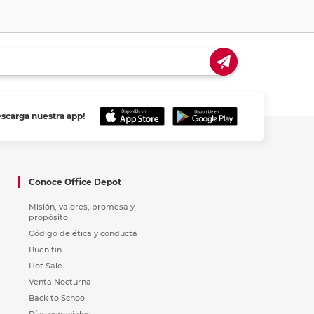
escarga nuestra app!
Conoce Office Depot
Misión, valores, promesa y
propósito
Código de ética y conducta
Buen fin
Hot Sale
Venta Nocturna
Back to School
Días especiales