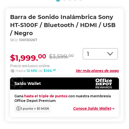
Barra de Sonido Inalámbrica Sony
HT-S100F / Bluetooth / HDMI / USB
/ Negro
SKU:
100130267
Cantidad
00
$1,999.
$3,599.
00
Precio exclusivo online
58
Hasta
12 MSI
de
$166.
Ver más planes de pago
Saldo Wallet
Gana
hasta el triple de puntos
con nuestra membresía
Office Depot Premium
Conoce Saldo Wallet
1 punto = $1 MXN