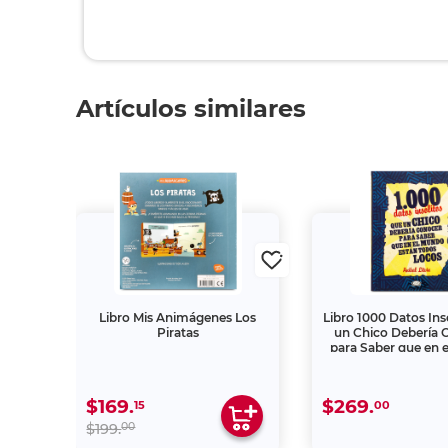
Artículos similares
s A
Libro Mis Animágenes Los
Libro 1000 Datos Ins
Piratas
un Chico Debería 
para Saber que en 
Estan Todos L
$169.
$269.
15
00
00
$199.