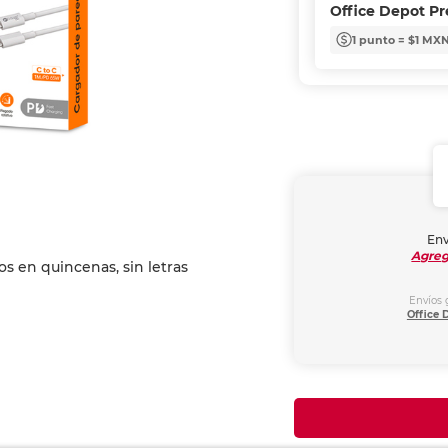
Office Depot P
1 punto = $1 MX
Env
Agreg
Envíos 
Office 