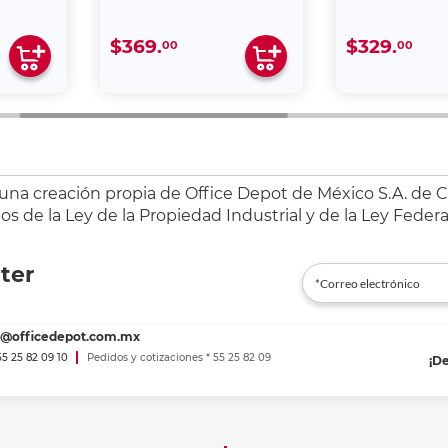
$369.
$329.
00
00
 una creación propia de Office Depot de México S.A. de C.
s de la Ley de la Propiedad Industrial y de la Ley Federa
ter
es@officedepot.com.mx
 55 25 82 09 10
Pedidos y cotizaciones * 55 25 82 09
¡D