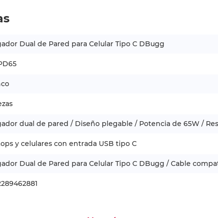
as
ador Dual de Pared para Celular Tipo C DBugg
PD65
nco
ezas
ador dual de pared / Diseño plegable / Potencia de 65W / Res
ops y celulares con entrada USB tipo C
ador Dual de Pared para Celular Tipo C DBugg / Cable compa
2289462881