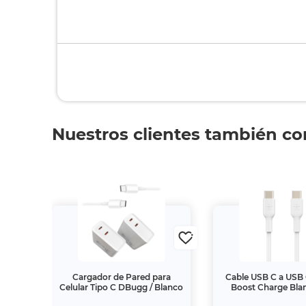
Nuestros clientes también c
 Pro
Cargador de Pared para
Cable USB C a USB 
nco 1
Celular Tipo C DBugg / Blanco
Boost Charge Bla