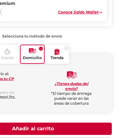
remium
Conoce Saldo Wallet
N
Selecciona tu método de envío
Exprés
Domicilio
Tienda
ío al:
a tu CP
¿Tienes dudas del
envío?
gratis con
*El tiempo de entrega
Depot Pro.
puede variar en las
áreas de cobertura
Añadir al carrito