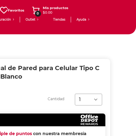
Mis productos
Favoritos
$0.00
0
uración
Outlet
Tiendas
Ayuda
l de Pared para Celular Tipo C
Blanco
Cantidad
riple de puntos
con nuestra membresía