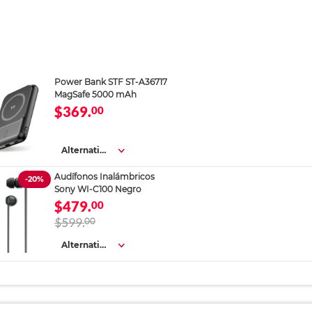
Power Bank STF ST-A36717
MagSafe 5000 mAh
$369.
00
Alternativa
s
Audífonos Inalámbricos
-20%
Sony WI-C100 Negro
$479.
00
$599.
00
Alternativa
s