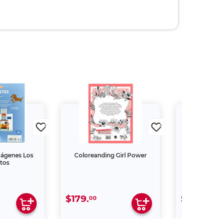
mágenes Los
Coloreanding Girl Power
Libro Una A
tos
Móni
$179.
$299.
00
00