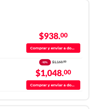
$938.
00
Comprar y enviar a domi
cilio
$1,168.
00
-10%
$1,048.
00
Comprar y enviar a domi
cilio