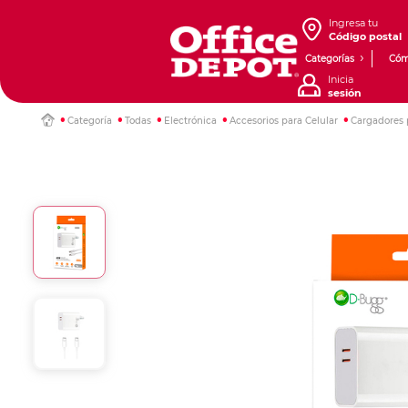
Ingresa tu
Código postal
Categorías
Cóm
Inicia
sesión
Categoría
Todas
Electrónica
Accesorios para Celular
Cargadores 