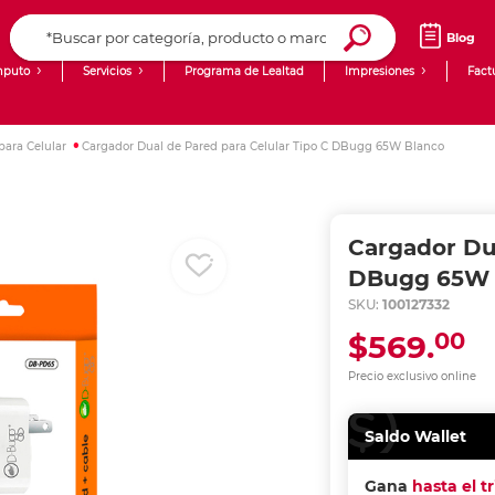
Blog
puto
Servicios
Programa de Lealtad
Impresiones
Fact
Computadoras de Escritorio
Creación de contenido digital
para Celular
Cargador Dual de Pared para Celular Tipo C DBugg 65W Blanco
Ingresar Codigo Postal
Laptops
giit!
Tablets
Blog
Cargador Dua
Monitores
Venta corporativa
DBugg 65W 
SKU:
100127332
PyME
00
$569.
Precio exclusivo online
Saldo Wallet
Gana
hasta el t