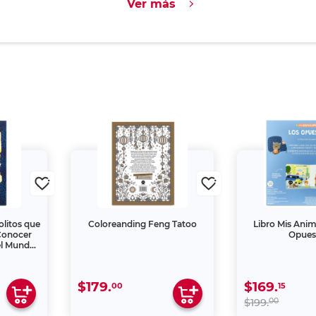
Ver más
olitos que
Coloreanding Feng Tatoo
Libro Mis Ani
Conocer
Opues
el Mundo
ocos
$179.
$169.
00
15
00
$199.