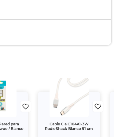
Pared para
Cable C a C104A1-3W
Cargador
Bwoo / Blanco
RadioShack Blanco 91 cm
Rápida DBu