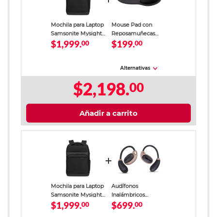
Mochila para Laptop
Mouse Pad con
Samsonite Mysight
Reposamuñecas
$1,999.
$199.
15.6 pulg. Negro
00
Memory Foam
00
Spectra 53404 /
Negro
Alternativas
$2,198.
00
Añadir a carrito
Mochila para Laptop
Audífonos
Samsonite Mysight
Inalámbricos
$1,999.
$699.
15.6 pulg. Negro
00
Billboard Copper
00
Negro