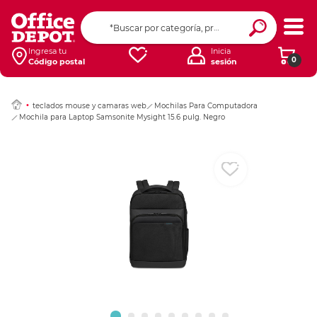
Ingresar Codigo Pos
Ingresa tu
Inicia
0
Código postal
sesión
teclados mouse y camaras web
Mochilas Para Computadora
Mochila para Laptop Samsonite Mysight 15.6 pulg. Negro