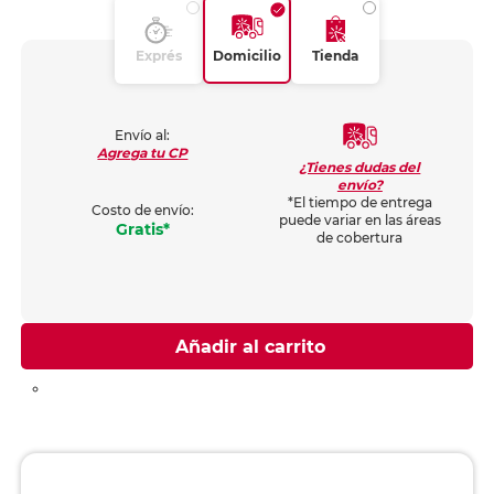
Exprés
Domicilio
Tienda
Envío al:
Agrega tu CP
¿Tienes dudas del
envío?
*El tiempo de entrega
Costo de envío:
puede variar en las áreas
Gratis*
de cobertura
Añadir al carrito