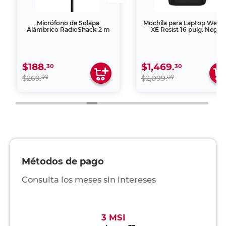
Micrófono de Solapa
Mochila para Laptop Weng
Alámbrico RadioShack 2 m
XE Resist 16 pulg. Negro
$188.
$1,469.
30
30
00
00
$269.
$2,099.
Métodos de pago
Consulta los meses sin intereses
3 MSI