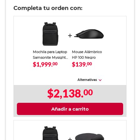
Completa tu orden con:
Mochila para Laptop
Mouse Alámbrico
Samsonite Mysight
HP 100 Negro
$1,999.
$139.
15.6 pulg. Negro
00
00
Alternativas
$2,138.
00
Añadir a carrito