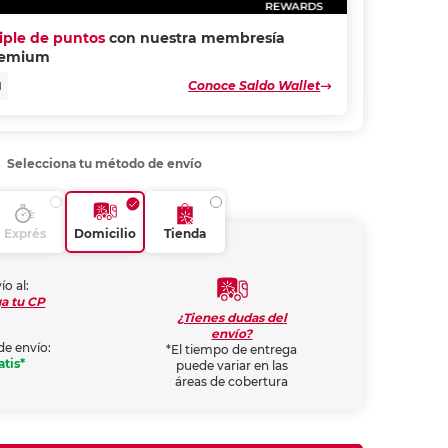
riple de puntos
con nuestra membresía
remium
Conoce Saldo Wallet
N
Selecciona tu método de envío
Exprés
Domicilio
Tienda
ío al:
a tu CP
¿Tienes dudas del
envío?
de envío:
*El tiempo de entrega
atis*
puede variar en las
áreas de cobertura