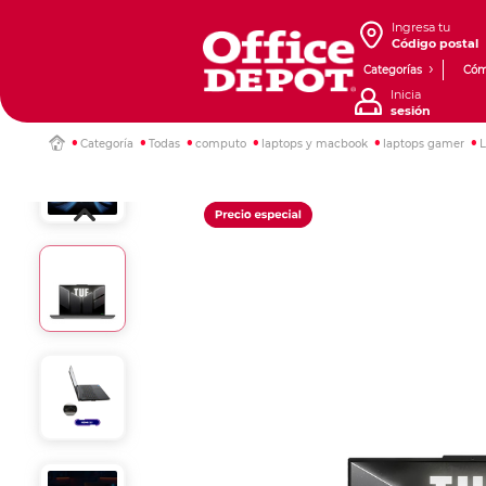
Ingresa tu
Código postal
Categorías
Cóm
Inicia
sesión
Categoría
Todas
computo
laptops y macbook
laptops gamer
L