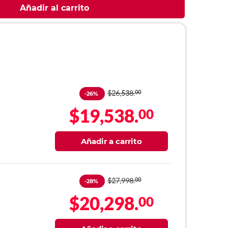
Añadir al carrito
$26,538.
00
-26%
$19,538.
00
Añadir a carrito
$27,998.
00
-28%
$20,298.
00