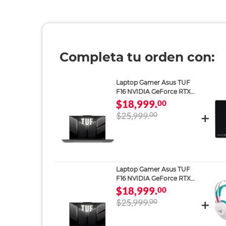
Completa tu orden con:
Laptop Gamer Asus TUF
F16 NVIDIA GeForce RTX
4050 Intel Core 5 16GB RAM
$18,999.
00
512GB SSD 16 pulgadas
$25,999.
00
Laptop Gamer Asus TUF
F16 NVIDIA GeForce RTX
4050 Intel Core 5 16GB RAM
$18,999.
00
512GB SSD 16 pulgadas
$25,999.
00