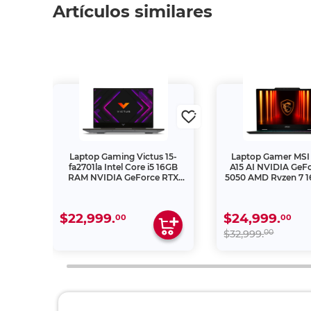
Artículos similares
 Lite
Laptop Gaming Victus 15-
Laptop Gamer MSI
 4050
fa2701la Intel Core i5 16GB
A15 AI NVIDIA GeF
512GB
RAM NVIDIA GeForce RTX
5050 AMD Ryzen 7 
4050 512GB SSD 15.6
512GB SSD 15.6 p
pulgadas FHD 144Hz
Windows 11 Home
$22,999.
$24,999.
00
00
00
$32,999.