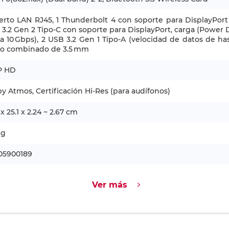
erto LAN RJ45, 1 Thunderbolt 4 con soporte para DisplayPort 
3.2 Gen 2 Tipo-C con soporte para DisplayPort, carga (Power 
a 10 Gbps), 2 USB 3.2 Gen 1 Tipo-A (velocidad de datos de has
io combinado de 3.5 mm
P HD
y Atmos, Certificación Hi-Res (para audífonos)
 x 25.1 x 2.24 ~ 2.67 cm
kg
105900189
Ver más