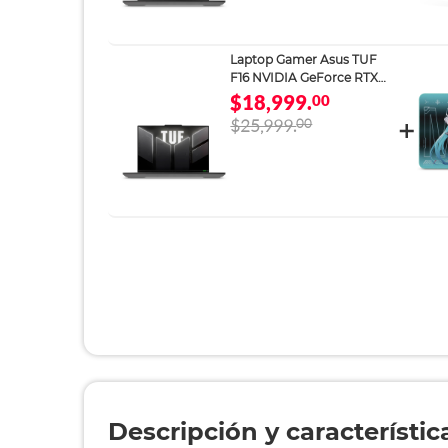
Laptop Gamer Asus TUF
F16 NVIDIA GeForce RTX
4050 Intel Core 5 16GB RAM
$18,999.
00
512GB SSD 16 pulgadas
$25,999.
00
Descripción y característic