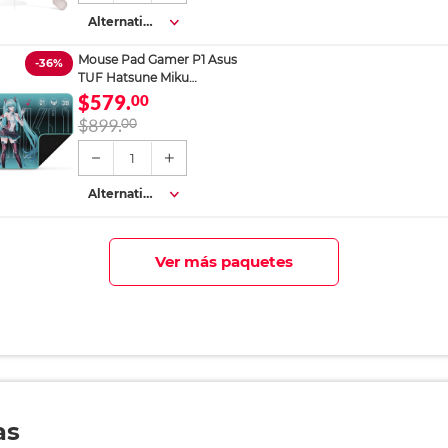
Alternativa
s
Mouse Pad Gamer P1 Asus
-36%
TUF Hatsune Miku
Multicolor 36 x 26 cm
$579.
00
$899.
00
1
Alternativa
s
Ver más paquetes
as