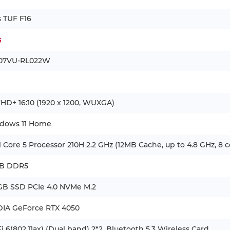
 TUF F16
s
07VU-RL022W
FHD+ 16:10 (1920 x 1200, WUXGA)
dows 11 Home
l Core 5 Processor 210H 2.2 GHz (12MB Cache, up to 4.8 GHz, 8 c
GB DDR5
GB SSD PCIe 4.0 NVMe M.2
DIA GeForce RTX 4050
i 6(802.11ax) (Dual band) 2*2, Bluetooth 5.3 Wireless Card