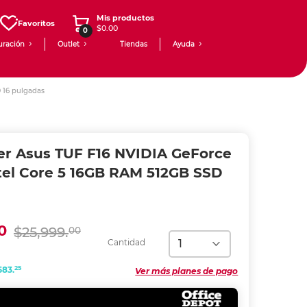
Mis productos
Favoritos
$0.00
0
uración
Outlet
Tiendas
Ayuda
 16 pulgadas
r Asus TUF F16 NVIDIA GeForce
tel Core 5 16GB RAM 512GB SSD
0
$25,999.
00
Cantidad
25
583.
Ver más planes de pago