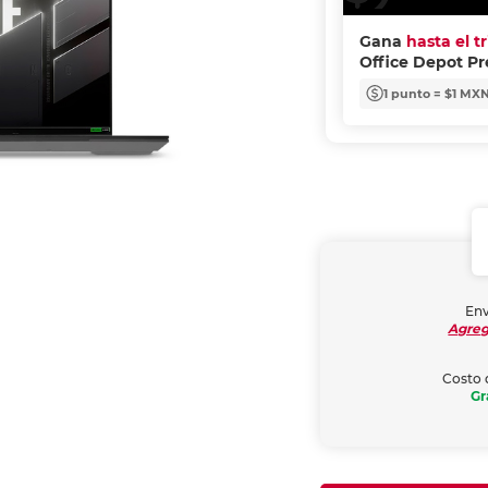
Gana
hasta el t
Office Depot P
1 punto = $1 MX
Env
Agreg
Costo 
Gr