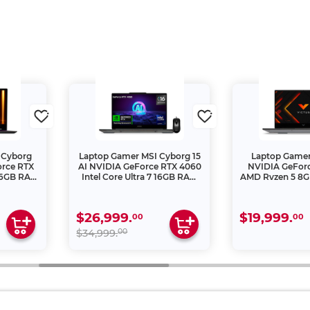
 Cyborg
Laptop Gamer MSI Cyborg 15
Laptop Gamer
orce RTX
AI NVIDIA GeForce RTX 4060
NVIDIA GeFor
16GB RAM
Intel Core Ultra 7 16GB RAM
AMD Ryzen 5 8
ulgadas
512GB SSD 15.6 pulgadas
SSD 15.6 p
$26,999.
$19,999.
00
00
00
$34,999.