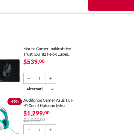
Mouse Gamer Inalámbrico
Trust GXT 112 Felox Luces
RGB más Mouse Pad
$539.
00
1
Alternativa
s
Audífonos Gamer Asus TUF
-35%
H1 Gen II Hatsune Miku
Alámbricos Multicolor
$1,299.
00
$1,999.
00
1