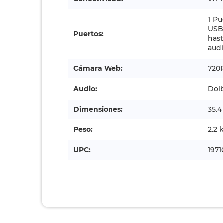
1 Pu
USB 
Puertos:
hast
aud
Cámara Web:
720
Audio:
Dolb
Dimensiones:
35.4
Peso:
2.2 
UPC:
197