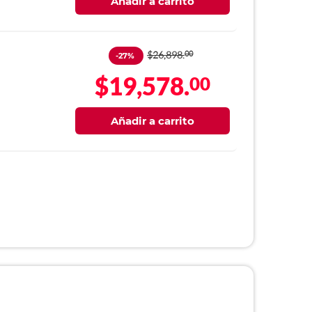
Añadir a carrito
$26,898.
00
-27%
$19,578.
00
Añadir a carrito