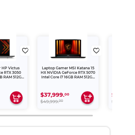
 HP Victus
Laptop Gamer MSI Katana 15
Laptop HP 
ce RTX 3050
HX NVIDIA GeForce RTX 5070
AMD Ryzen
GB RAM 512GB
Intel Core i7 16GB RAM 512GB
512GB SSD
ulgadas
SSD 15.6 pulgadas
$37,999.
$14,999
00
00
00
$49,999.
$22,999.