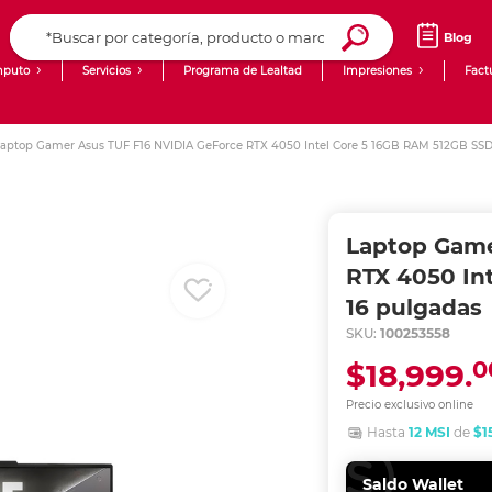
Blog
puto
Servicios
Programa de Lealtad
Impresiones
Fact
Computadoras de Escritorio
Creación de contenido digital
aptop Gamer Asus TUF F16 NVIDIA GeForce RTX 4050 Intel Core 5 16GB RAM 512GB SSD
Ingresar Codigo Postal
Laptops
giit!
Tablets
Blog
Laptop Game
Monitores
Venta corporativa
RTX 4050 In
16 pulgadas
PyME
SKU:
100253558
0
$18,999.
Precio exclusivo online
Hasta
12 MSI
de
$1
Saldo Wallet