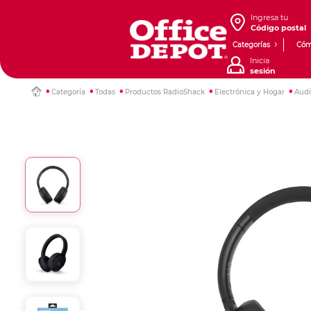
Ingresa tu
Código postal
Categorías
Cóm
Inicia
sesión
Categoría
Todas
Productos RadioShack
Electrónica y Hogar
Audí