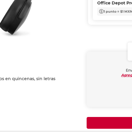
Office Depot P
1 punto = $1 MX
Env
Agreg