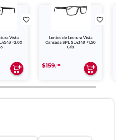
tura Vista
Lentes de Lectura Vista
Lentes de
L4543 +2.00
Cansada SPL SL4349 +1.50
Cansada S
ro
Gris
$159.
$109.
00
00