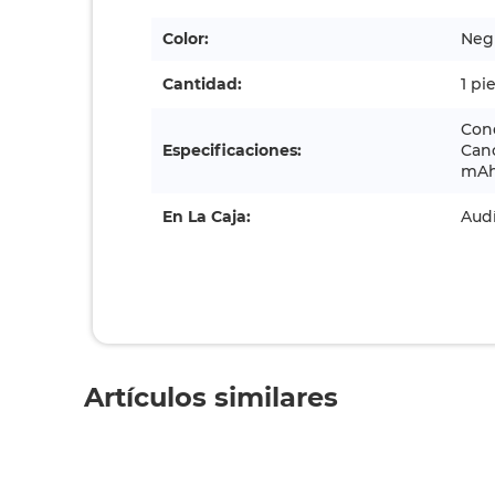
Color:
Neg
Cantidad:
1 pi
Con
Especificaciones:
Canc
mAh 
En La Caja:
Audí
Artículos similares