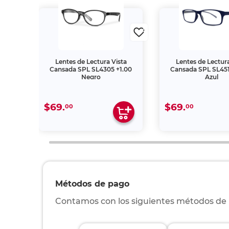
ta
Lentes de Lectura Vista
Lentes de Lectura
2.50
Cansada SPL SL4305 +1.00
Cansada SPL SL451
Negro
Azul
$69.
$69.
00
00
Métodos de pago
Contamos con los siguientes métodos de