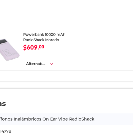
Powerbank 10000 mAh
RadioShack Morado
$609.
00
Alternativa
s
as
fonos Inalámbricos On Ear Vibe RadioShack
14778