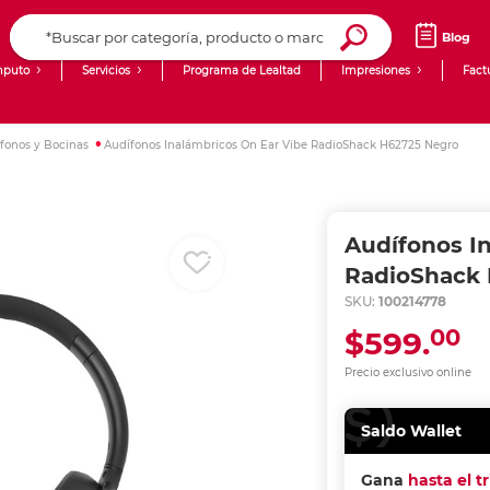
Blog
puto
Servicios
Programa de Lealtad
Impresiones
Fact
Computadoras de Escritorio
Creación de contenido digital
fonos y Bocinas
Audífonos Inalámbricos On Ear Vibe RadioShack H62725 Negro
Ingresar Codigo Postal
Laptops
giit!
Tablets
Blog
Audífonos I
Monitores
Venta corporativa
RadioShack 
SKU:
100214778
PyME
00
$599.
Precio exclusivo online
Saldo Wallet
Gana
hasta el t