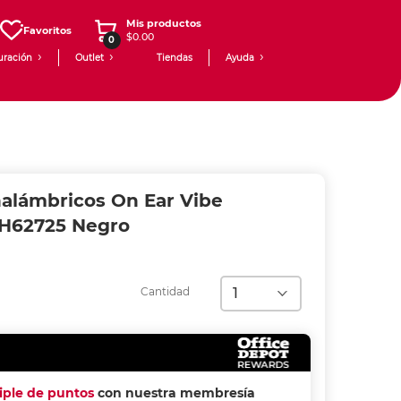
Mis productos
Favoritos
$0.00
0
uración
Outlet
Tiendas
Ayuda
nalámbricos On Ear Vibe
H62725 Negro
Cantidad
riple de puntos
con nuestra membresía