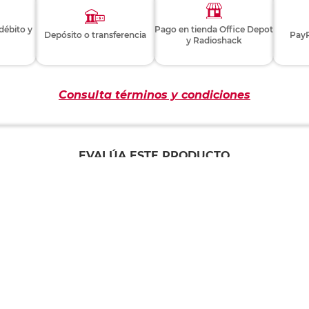
 débito y
Pago en tienda Office Depot
Depósito o transferencia
PayP
y Radioshack
Consulta términos y condiciones
EVALÚA ESTE PRODUCTO
Este producto aún no tiene comentarios
ompraron