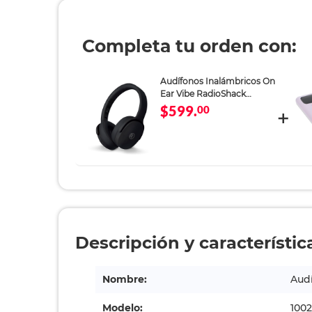
Completa tu orden con:
Audífonos Inalámbricos On
Ear Vibe RadioShack
H62725 Negro
$599.
00
Descripción y característic
Nombre:
Audí
Modelo:
1002