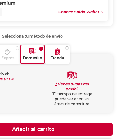
remium
Conoce Saldo Wallet
N
Selecciona tu método de envío
Exprés
Domicilio
Tienda
ío al:
a tu CP
¿Tienes dudas del
envío?
*El tiempo de entrega
puede variar en las
áreas de cobertura
Añadir al carrito