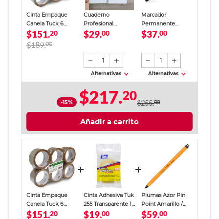
Cinta Empaque
Cuaderno
Marcador
Canela Tuck 6
Profesional
Permanente
$151.
$29.
$37.
piezas
20
SkyBook Go Plus
00
Sharpie Doble
00
Cuadro Chico 100
Punta Negro
$189.
00
hojas
1
1
Alternativas
Alternativas
$217.
20
-15%
$255.
00
Añadir a carrito
Cinta Empaque
Cinta Adhesiva Tuk
Plumas Azor Pin
Canela Tuck 6
255 Transparente 18
Point Amarillo /
$151.
$19.
$59.
piezas
20
mm x 33 m
00
Punto fino / Tinta
00