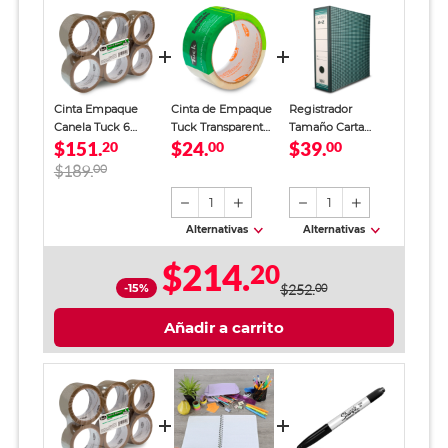
Cinta Empaque
Cinta de Empaque
Registrador
Canela Tuck 6
Tuck Transparente
Tamaño Carta
$151.
$24.
$39.
piezas
20
48 mm x 50 m 1
00
Office Depot
00
pieza
Verde
$189.
00
1
1
Alternativas
Alternativas
$214.
20
-15%
$252.
00
Añadir a carrito