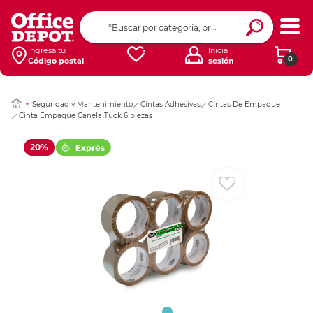
Ingresar Codigo Pos
Ingresa tu
Inicia
0
Código postal
sesión
Seguridad y Mantenimiento
Cintas Adhesivas
Cintas De Empaque
Cinta Empaque Canela Tuck 6 piezas
20%