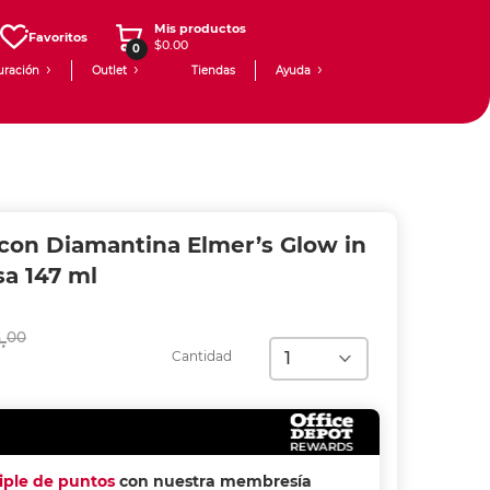
Mis productos
Favoritos
$0.00
0
uración
Outlet
Tiendas
Ayuda
on Diamantina Elmer’s Glow in
sa 147 ml
.
00
Cantidad
riple de puntos
con nuestra membresía