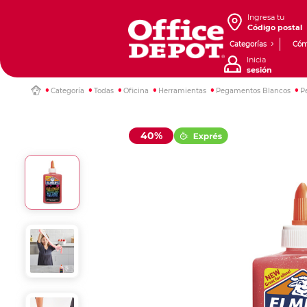
Ingresa tu
Código postal
Categorías
Cóm
Inicia
sesión
Categoría
Todas
Oficina
Herramientas
Pegamentos Blancos
P
40%