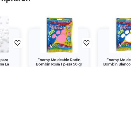
 para
Foamy Moldeable Rodin
Foamy Molde
ía La
Bombin Rosa 1 pieza 50 gr
Bombin Blanco 1
$32.
$32.
00
00
 una creación propia de Office Depot de México S.A. de C.