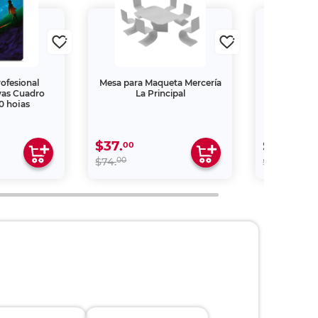
ofesional
Mesa para Maqueta Mercería
Cuadern
vas Cuadro
La Principal
Arimany C
0 hojas
$37.
$39.
00
60
00
00
$74.
$99.