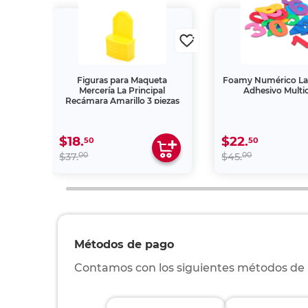
an Tie
Figuras para Maqueta
Foamy Numérico La 
Mercería La Principal
Adhesivo Multi
Recámara Amarillo 3 piezas
$18.
$22.
50
50
00
00
$37.
$45.
Métodos de pago
Contamos con los siguientes métodos de