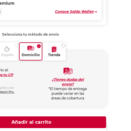
remium
Conoce Saldo Wallet
N
Selecciona tu método de envío
Exprés
Domicilio
Tienda
ío al:
a tu CP
¿Tienes dudas del
envío?
gratis con
*El tiempo de entrega
Depot Pro.
puede variar en las
áreas de cobertura
Añadir al carrito