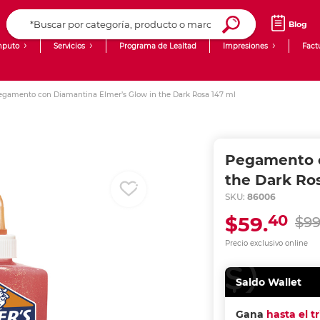
Blog
puto
Servicios
Programa de Lealtad
Impresiones
Fact
Computadoras de Escritorio
Creación de contenido digital
egamento con Diamantina Elmer’s Glow in the Dark Rosa 147 ml
Ingresar Codigo Postal
Laptops
giit!
Tablets
Blog
Pegamento c
Monitores
Venta corporativa
the Dark Ro
SKU:
86006
PyME
40
$59.
$99
Precio exclusivo online
Saldo Wallet
Gana
hasta el t