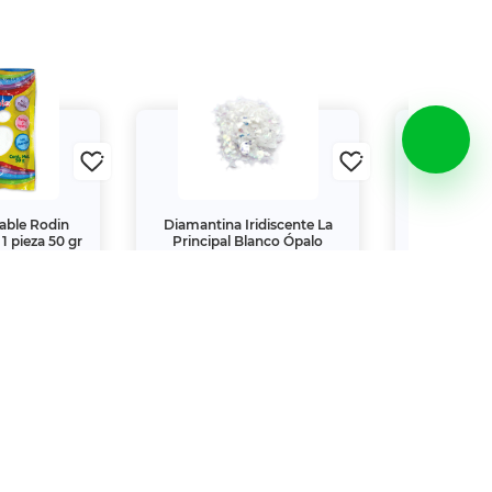
able Rodin
Diamantina Iridiscente La
Goma de
 pieza 50 gr
Principal Blanco Ópalo
Ticonderog
$31.
$74.
00
00
V., por lo que su reproducción no