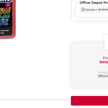
Office Depot P
1 punto = $1 MX
Env
Agreg
Envíos 
Office 