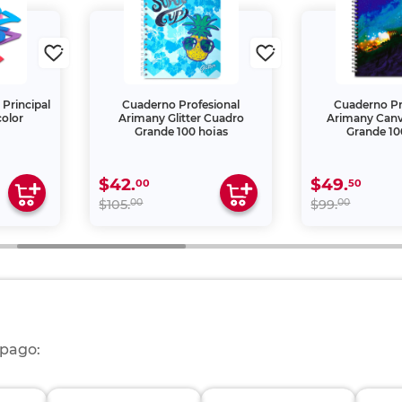
Principal
Cuaderno Profesional
Cuaderno Pr
color
Arimany Glitter Cuadro
Arimany Can
Grande 100 hojas
Grande 10
$42.
$49.
00
50
00
00
$105.
$99.
 pago: