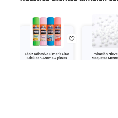
din
Lápiz Adhesivo Elmer’s Glue
Imitación Nieve
0 gr
Stick con Aroma 4 piezas
Maquetas Mercer
Principal
$58.
$14.
65
00
00
$69.
"La descripción de los productos es