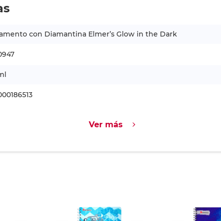
as
amento con Diamantina Elmer’s Glow in the Dark
0947
ml
000186513
Ver más