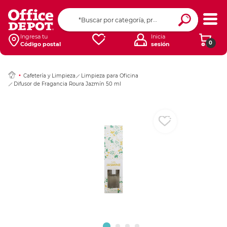
Ingresar Codigo Pos
Ingresa tu
Inicia
0
Código postal
sesión
Cafetería y Limpieza
Limpieza para Oficina
Difusor de Fragancia Roura Jazmín 50 ml