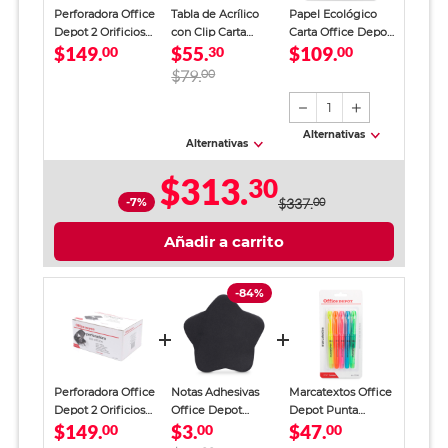
Perforadora Office
Tabla de Acrílico
Papel Ecológico
Depot 2 Orificios
con Clip Carta
Carta Office Depot
$149.
$55.
$109.
Negro
00
Kyma / Negro
30
Paquete 500 hojas
00
blancas
$79.
00
1
Alternativas
Alternativas
$313.
30
-7%
$337.
00
Añadir a carrito
-84%
Perforadora Office
Notas Adhesivas
Marcatextos Office
Depot 2 Orificios
Office Depot
Depot Punta
$149.
$3.
$47.
Negro
00
Estrella Negro 25
00
Cincel Colores 5
00
hojas
piezas