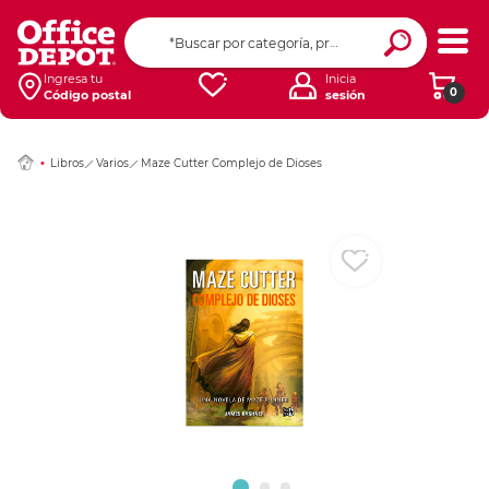
Ingresar Codigo Pos
Ingresa tu
Inicia
0
Código postal
sesión
Libros
Varios
Maze Cutter Complejo de Dioses