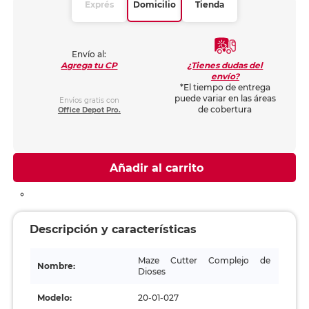
Exprés
Domicilio
Tienda
Envío al:
¿Tienes dudas del
Agrega tu CP
envío?
*El tiempo de entrega
puede variar en las áreas
Envíos gratis con
de cobertura
Office Depot Pro.
Añadir al carrito
Descripción y características
Maze Cutter Complejo de
Nombre:
Dioses
Modelo:
20-01-027