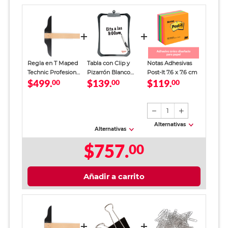
Regla en T Maped
Tabla con Clip y
Notas Adhesivas
Technic Profesional
Pizarrón Blanco
Post-It 7.6 x 7.6 cm
$499.
$139.
$119.
Madera 75 cm
00
Maped / Negro
00
00
1
Alternativas
Alternativas
$757.
00
Añadir a carrito