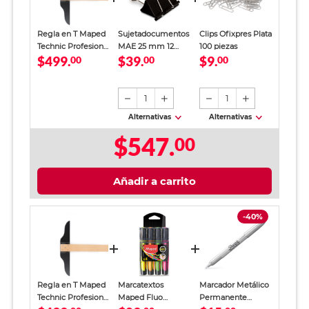
Regla en T Maped
Sujetadocumentos
Clips Ofixpres Plata
Technic Profesional
MAE 25 mm 12
100 piezas
$499.
$39.
$9.
Madera 75 cm
00
piezas Negro
00
00
1
1
Alternativas
Alternativas
$547.
00
Añadir a carrito
-40%
Regla en T Maped
Marcatextos
Marcador Metálico
Technic Profesional
Maped Fluo
Permanente