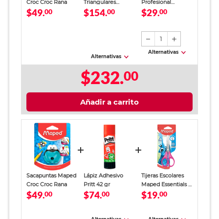
Croc Croc Rana
Triangulares
Profesional
$49.
$154.
$29.
00
Maped Color Peps
00
SkyBook Go Plus
00
My First JUMBO /
Cuadro Chico 100
12 piezas
hojas
1
Alternativas
Alternativas
$232.
00
Añadir a carrito
Sacapuntas Maped
Lápiz Adhesivo
Tijeras Escolares
Croc Croc Rana
Pritt 42 gr
Maped Essentials 5
$49.
$74.
$19.
00
00
pulgadas
00