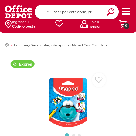
Ingresar Codigo Pos
Ingresa tu
Inicia
0
Código postal
sesión
Escritura
Sacapuntas
Sacapuntas Maped Croc Croc Rana