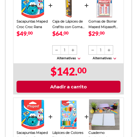
Sacapuntas Maped
Caja de Lápices de
Gomas de Borrar
Croc Croc Rana
Grafito con Goma
Maped Migasoft
$49.
$64.
$29.
00
No. 2 Maped Black
00
Migajón Blanco 2
00
Peps Triangulares
piezas
12 piezas
1
1
Alternativas
Alternativas
$142.
00
Añadir a carrito
Sacapuntas Maped
Lápices de Colores
Cuaderno