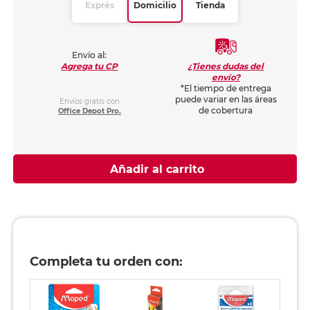
Exprés
Domicilio
Tienda
Envío al:
¿Tienes dudas del
Agrega tu CP
envío?
*El tiempo de entrega
puede variar en las áreas
Envíos gratis con
de cobertura
Office Depot Pro.
Añadir al carrito
Completa tu orden con: