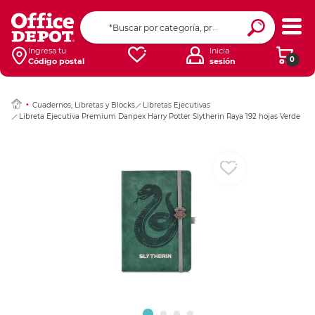
Ingresar Codigo Pos
Ingresa tu
Inicia
0
Código postal
sesión
Cuadernos, Libretas y Blocks
Libretas Ejecutivas
Libreta Ejecutiva Premium Danpex Harry Potter Slytherin Raya 192 hojas Verde