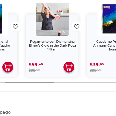
ional
Pegamento con Diamantina
Cuaderno Pr
Cuadro
Elmer’s Glow in the Dark Rosa
Arimany Canv
jas
147 ml
hoja
$59.
$39.
40
60
00
00
$99.
$99.
 pago: