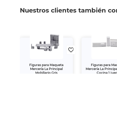
Nuestros clientes también c
 La
Figuras para Maqueta
Figuras para Ma
ezas
Mercería La Principal
Mercería La Princip
Mobiliario Gris
Cocina 1 jue
$18.
$49.
50
00
00
$37.