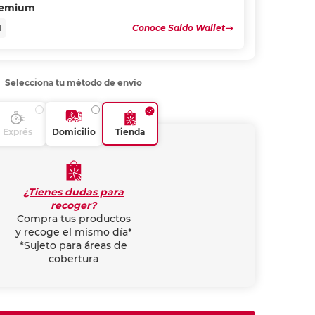
remium
Conoce Saldo Wallet
N
Selecciona tu método de envío
Exprés
Domicilio
Tienda
¿Tienes dudas para
recoger?
Compra tus productos
y recoge el mismo día*
*Sujeto para áreas de
cobertura