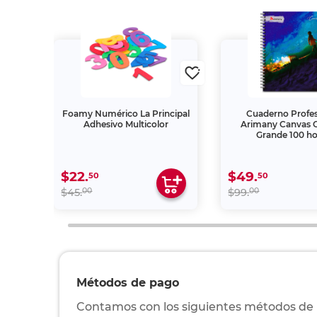
ther
Foamy Numérico La Principal
Cuaderno Profes
Adhesivo Multicolor
Arimany Canvas 
Grande 100 ho
$22.
$49.
50
50
00
00
$45.
$99.
Métodos de pago
Contamos con los siguientes métodos de