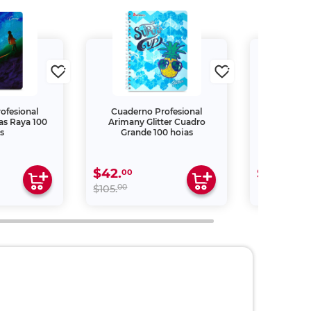
ofesional
Cuaderno Profesional
Letrero Merc
as Raya 100
Arimany Glitter Cuadro
Aplicar Gel 
s
Grande 100 hojas
$42.
$79.
00
00
00
$105.