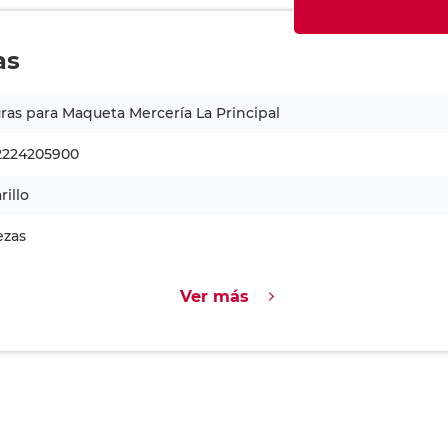
as
ras para Maqueta Mercería La Principal
2224205900
illo
ezas
Ver más