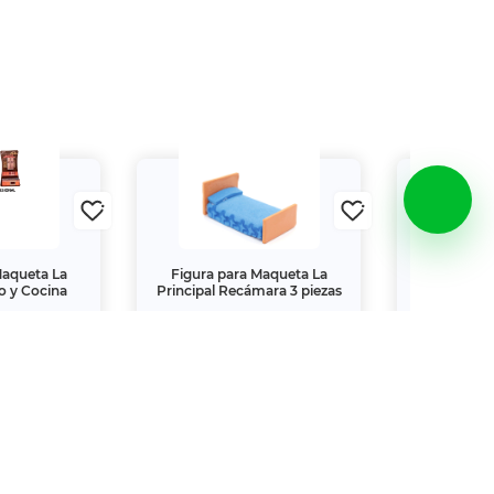
Maqueta La
Figura para Maqueta La
Mesa para 
o y Cocina
Principal Recámara 3 piezas
La 
$75.
$37.
60
00
00
00
$84.
$74.