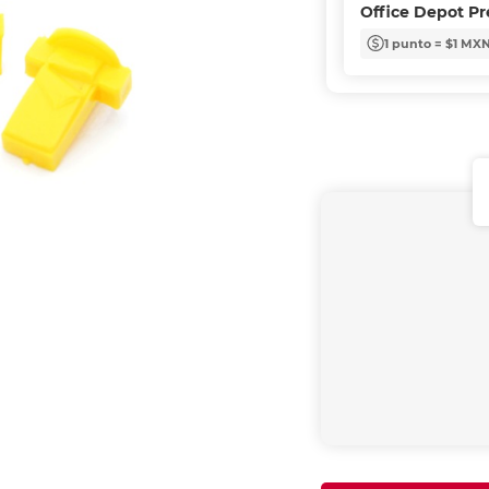
Office Depot P
1 punto = $1 MX