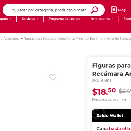
Blog
puto
Servicios
Programa de Lealtad
Impresiones
Fact
Computadoras de Escritorio
Creación de contenido digital
y Accesorios
Figuras para Maqueta Mercería La Principal Recámara Amarillo 3 pieza
Ingresar Codigo Postal
Laptops
giit!
Tablets
Blog
Figuras para
Monitores
Venta corporativa
Recámara Am
SKU:
64911
PyME
50
$18.
$37.
Precio exclusivo online
Saldo Wallet
Gana
hasta el t