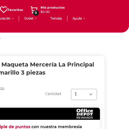
Mis productos
Favoritos
$0.00
0
uración
Outlet
Tiendas
Ayuda
s
 Maqueta Mercería La Principal
arillo 3 piezas
00
Cantidad
riple de puntos
con nuestra membresía