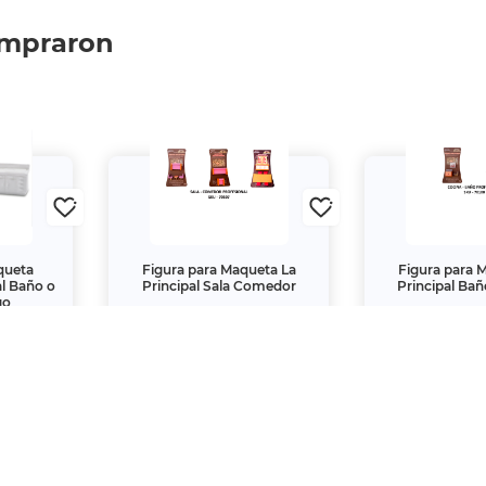
ompraron
queta
Figura para Maqueta La
Figura para 
al Baño o
Principal Sala Comedor
Principal Bañ
go
$75.
$75.
60
60
00
00
$84.
$84.