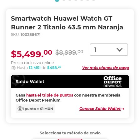
Smartwatch Huawei Watch GT
Runner 2 Titanio 43.5 mm Naranja
SKU:
100288671
Cantidad
00
$5,499.
$8,999.
00
Precio exclusivo online
25
Hasta
12 MSI
de
$458.
Ver más planes de pago
Saldo Wallet
Gana
hasta el triple de puntos
con nuestra membresía
Office Depot Premium
Conoce Saldo Wallet
1 punto = $1 MXN
Selecciona tu método de envío