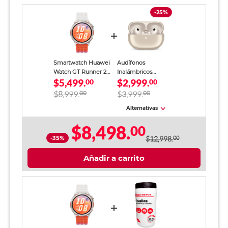
-25%
Smartwatch Huawei
Audífonos
Watch GT Runner 2
Inalámbricos
$5,499.
$2,999.
Titanio 43.5 mm
00
Huawei FreeBuds
00
Naranja
Pro 5 Arena
$8,999.
00
$3,999.
00
Alternativas
$8,498.
00
-35%
$12,998.
00
Añadir a carrito