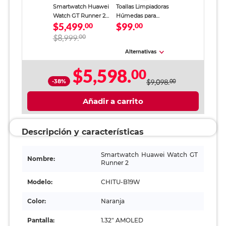
Smartwatch Huawei
Toallas Limpiadoras
Watch GT Runner 2
Húmedas para
$5,499.
$99.
Titanio 43.5 mm
00
Pantallas Office
00
Naranja
Depot / Bote 50
$8,999.
00
piezas
Alternativas
$5,598.
00
-38%
$9,098.
00
Añadir a carrito
Descripción y características
Smartwatch Huawei Watch GT
Nombre:
Runner 2
Modelo:
CHITU-B19W
Color:
Naranja
Pantalla:
1.32" AMOLED