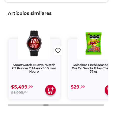
Artículos similares
Smartwatch Huawei Watch
Golosinas Enchiladas Swe
GT Runner 2 Titanio 43.5 mm
Xile Co Sandia Bites Cham
Negro
57 gr
$5,499.
$29.
00
00
00
$8,999.