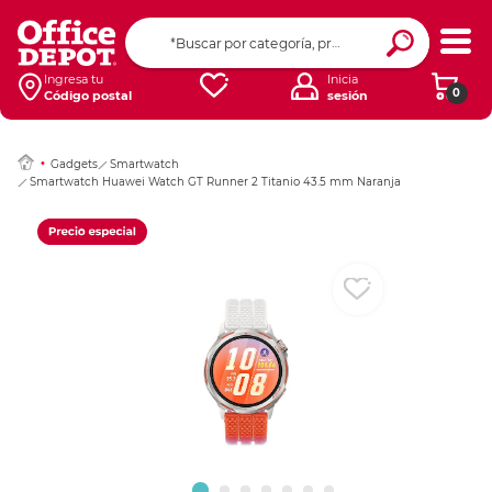
Ingresar Codigo Pos
Ingresa tu
Inicia
0
Código postal
sesión
Gadgets
Smartwatch
Smartwatch Huawei Watch GT Runner 2 Titanio 43.5 mm Naranja