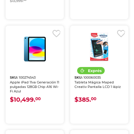
$13,999.
00
SKU:
100274543
SKU:
100060035
Apple iPad 11va Generación 11
Tableta Mágica Maped
pulgadas 128GB Chip A16 Wi-
Creativ Pantalla LCD 1 lápiz
Fi Azul
$10,499.
$385.
00
00