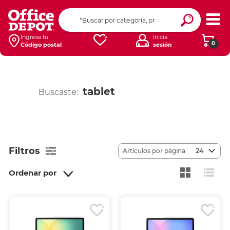
Ingresa tu
Inicia
0
Código postal
sesión
tablet
Buscaste:
Filtros
Artículos por página
24
Ordenar por