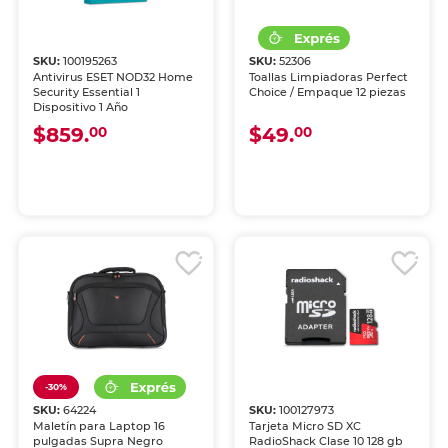
SKU:
100195263
SKU:
52306
Antivirus ESET NOD32 Home
Toallas Limpiadoras Perfect
Security Essential 1
Choice / Empaque 12 piezas
Dispositivo 1 Año
$859.
$49.
00
00
-30%
SKU:
64224
SKU:
100127973
Maletín para Laptop 16
Tarjeta Micro SD XC
pulgadas Supra Negro
RadioShack Clase 10 128 gb