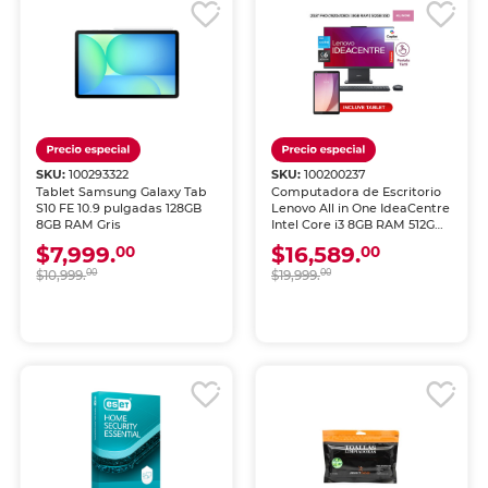
SKU:
100293322
SKU:
100200237
Tablet Samsung Galaxy Tab
Computadora de Escritorio
S10 FE 10.9 pulgadas 128GB
Lenovo All in One IdeaCentre
8GB RAM Gris
Intel Core i3 8GB RAM 512GB
SSD 23.8 pulgadas
$7,999.
$16,589.
00
00
$10,999.
00
$19,999.
00