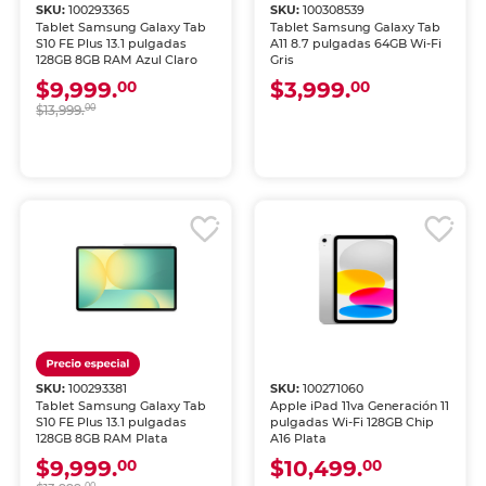
SKU:
100293365
SKU:
100308539
Tablet Samsung Galaxy Tab
Tablet Samsung Galaxy Tab
S10 FE Plus 13.1 pulgadas
A11 8.7 pulgadas 64GB Wi-Fi
128GB 8GB RAM Azul Claro
Gris
$9,999.
$3,999.
00
00
$13,999.
00
SKU:
100293381
SKU:
100271060
Tablet Samsung Galaxy Tab
Apple iPad 11va Generación 11
S10 FE Plus 13.1 pulgadas
pulgadas Wi-Fi 128GB Chip
128GB 8GB RAM Plata
A16 Plata
$9,999.
$10,499.
00
00