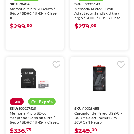
SKU:
78484
SKU:
100027518
Memoria Micro SD Adata /
Memoria Micro SD con
64gb / SDHC / UHS-I / Clase
Adaptador Sandisk Ultra /
10
32gb / SDHC / UHS-I / Clase
10
$299.
$279.
00
00
-25%
SKU:
100027526
SKU:
100284151
Memoria Micro SD con
Cargador de Pared USB-C y
Adaptador Sandisk Ultra /
USB-A Select Power Slim
64gb / SDHC / UHS-I / Clase
30W GaN Negro
10
$336.
$249.
75
00