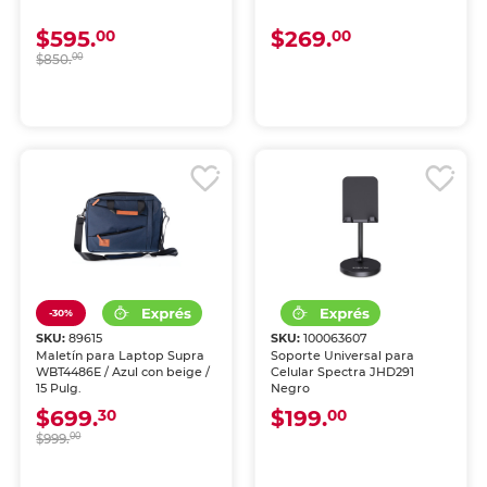
$595.
$269.
00
00
$850.
00
-30%
SKU:
89615
SKU:
100063607
Maletín para Laptop Supra
Soporte Universal para
WBT4486E / Azul con beige /
Celular Spectra JHD291
15 Pulg.
Negro
$699.
$199.
30
00
$999.
00