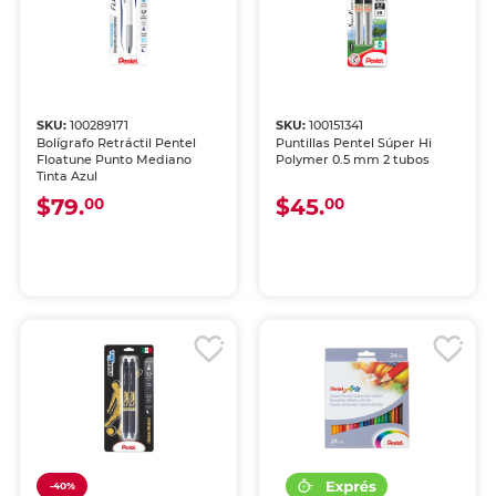
SKU:
100289171
SKU:
100151341
Bolígrafo Retráctil Pentel
Puntillas Pentel Súper Hi
Floatune Punto Mediano
Polymer 0.5 mm 2 tubos
Tinta Azul
$79.
$45.
00
00
-40%