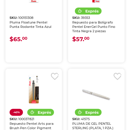
SKU:
100151308
SKU:
39353
Pluma Floatune Pentel
Repuesto para Bolígrafo
Punta Rodante Tinta Azul
Pentel EnerGel Punto Fino
Tinta Negra 2 piezas
$65.
$57.
00
00
-40%
SKU:
100037821
SKU:
41575
Repuesto Pentel Arts para
PLUMA DE GEL PENTEL
Brush Pen Color Pigment
STERLING (PLATA, 1 PZA.)