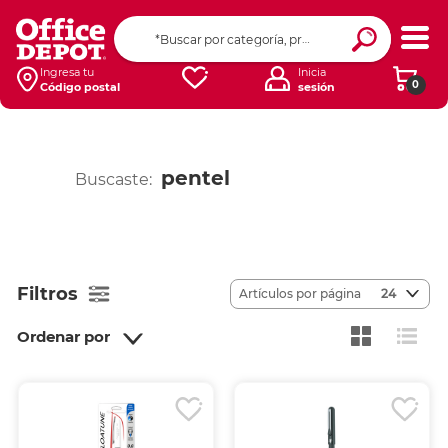
Ingresa tu
Inicia
0
Código postal
sesión
pentel
Buscaste:
Filtros
Artículos por página
24
Ordenar por