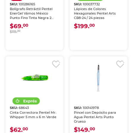
SKU:
100286165
SKU:
100037732
Bolígrafo Retráctil Pentel
Lápices de Colores
EnerGel Vámos México
Hexagonales Pentel Arts
Punto Fino Tinta Negra 2
CB8-24 / 24 piezas
piezas
$69.
$199.
00
00
$115.
00
SKU:
68643
SKU:
100141978
Cinta Correctora Pentel Mr.
Pincel con Depósito para
Whipper 5 mm x 6 m Verde
Agua Pentel Arts Punto
Grueso
$62.
$149.
00
00