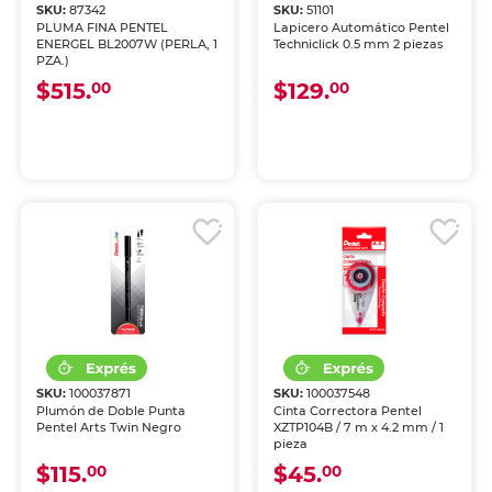
SKU:
87342
SKU:
51101
PLUMA FINA PENTEL
Lapicero Automático Pentel
ENERGEL BL2007W (PERLA, 1
Techniclick 0.5 mm 2 piezas
PZA.)
$515.
$129.
00
00
SKU:
100037871
SKU:
100037548
Plumón de Doble Punta
Cinta Correctora Pentel
Pentel Arts Twin Negro
XZTP104B / 7 m x 4.2 mm / 1
pieza
$115.
$45.
00
00