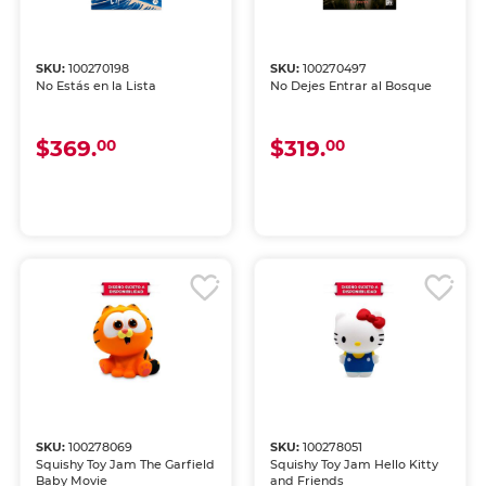
SKU:
100270198
SKU:
100270497
No Estás en la Lista
No Dejes Entrar al Bosque
$369.
$319.
00
00
SKU:
100278069
SKU:
100278051
Squishy Toy Jam The Garfield
Squishy Toy Jam Hello Kitty
Baby Movie
and Friends