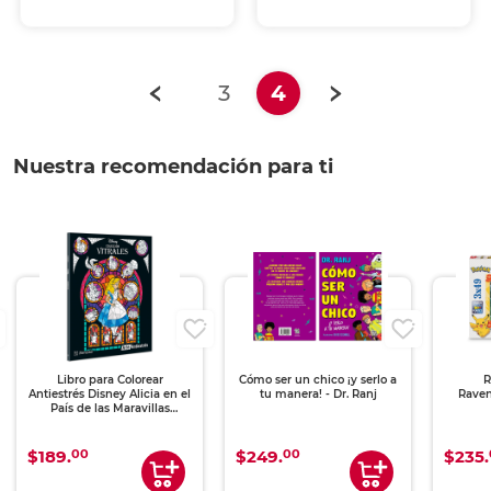
(current)
3
4
Nuestra recomendación para ti
Libro para Colorear
Cómo ser un chico ¡y serlo a
R
Antiestrés Disney Alicia en el
tu manera! - Dr. Ranj
Rave
País de las Maravillas
Colección Vitrales
00
00
$189.
$249.
$235.