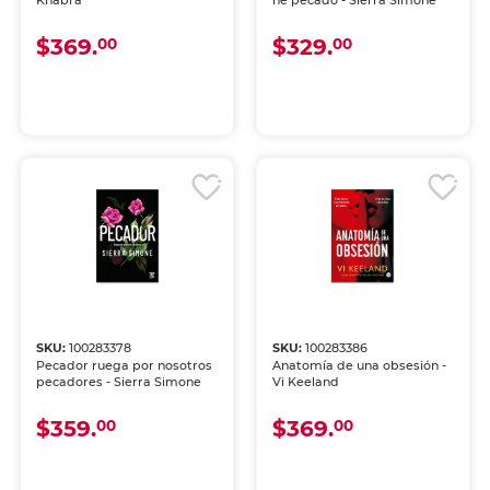
Khabra
he pecado - Sierra Simone
$369.
$329.
00
00
SKU:
100283378
SKU:
100283386
Pecador ruega por nosotros
Anatomía de una obsesión -
pecadores - Sierra Simone
Vi Keeland
$359.
$369.
00
00