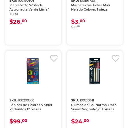
SKU:
100190606
SKU:
100191730
Marcatexto Writech
Marcatextos Ticher Mini
Astronauta Verde Lima 1
Helado Colores 1 pieza
pieza
$26.
$3.
00
00
$15.
00
SKU:
100200350
SKU:
100210611
Lápices de Colores Vividel
Plumas de Gel Norma Trazo
Redondos 12 piezas
Suave Negro/Rojo 3 piezas
$99.
$24.
00
00