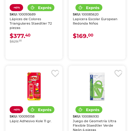
-40%
SKU:
100093689
SKU:
100085620
Lápices de Colores
Lapicera Escolar European
Triangulares Staedtler 72
Redonda Niños
piezas
$377.
$169.
40
00
$629.
00
-40%
SKU:
100095158
SKU:
100086930
Lápiz Adhesivo Kole 11 gr.
Juego de Geometría Ultra
Flexible Staedtler Verde
Neón 4 piezas