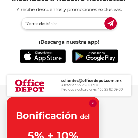
Y recibe descuentos y promociones exclusivas.
¡Descarga nuestra app!
sclientes@officedepot.com.mx
Asesoría * 55 25 82 09 10
Pedidos y cotizaciones * 55 25 82 09 00
×
Herramientas de consulta
Bonificación
del
Información legal
5% + 10%