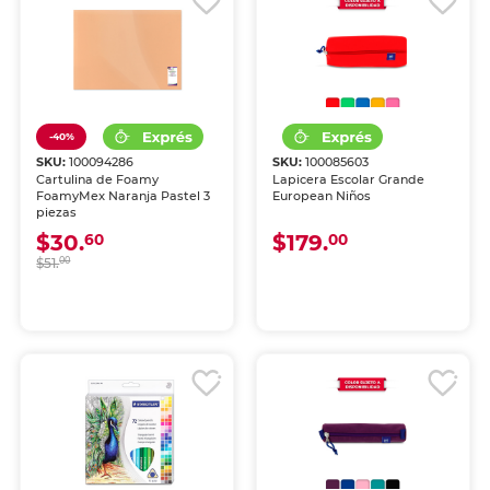
-40%
SKU:
100094286
SKU:
100085603
Cartulina de Foamy
Lapicera Escolar Grande
FoamyMex Naranja Pastel 3
European Niños
piezas
$30.
$179.
60
00
$51.
00